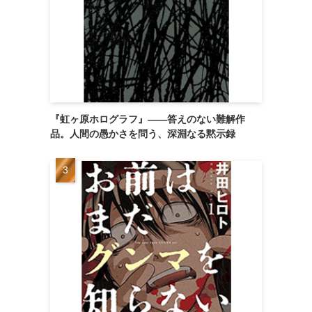
『虹ヶ原ホログラフ』——答えのない難解作
品。人間の愚かさを問う、深淵なる黙示録