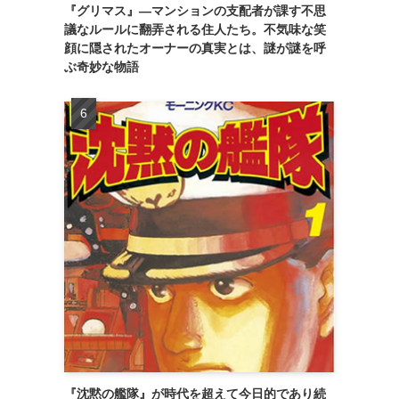
『グリマス』―マンションの支配者が課す不思
議なルールに翻弄される住人たち。不気味な笑
顔に隠されたオーナーの真実とは、謎が謎を呼
ぶ奇妙な物語
『沈黙の艦隊』が時代を超えて今日的であり続