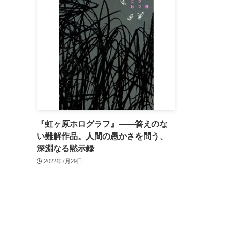
『虹ヶ原ホログラフ』——答えのな
い難解作品。人間の愚かさを問う、
深淵なる黙示録
2022年7月29日