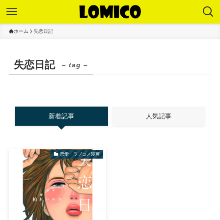
ホーム
失恋日記
失恋日記
– tag –
新着記事
人気記事
恋愛・ラブコメ漫画