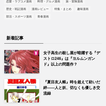
恋愛・ラブコメ漫画
料理・グルメ漫画
旅・冒険漫画
歴史・戦記漫画
漫画レビュー
特集・まとめ
趣味漫画
部活・スポーツ漫画
青春漫画
新着記事
女子高生の殺し屋が暗躍する『デ
ストロ246』は『ヨルムンガン
ド』以上の問題作？
『夏目友人帳』時を超えて紡いだ
絆――人と妖、切なくも優しき交
流録