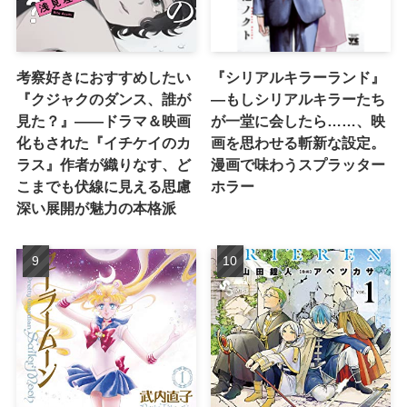
考察好きにおすすめしたい
『シリアルキラーランド』
『クジャクのダンス、誰が
―もしシリアルキラーたち
見た？』――ドラマ＆映画
が一堂に会したら……、映
化もされた『イチケイのカ
画を思わせる斬新な設定。
ラス』作者が織りなす、ど
漫画で味わうスプラッター
こまでも伏線に見える思慮
ホラー
深い展開が魅力の本格派