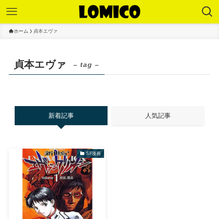
ホーム
貞本エヴァ
貞本エヴァ
– tag –
新着記事
人気記事
SF漫画