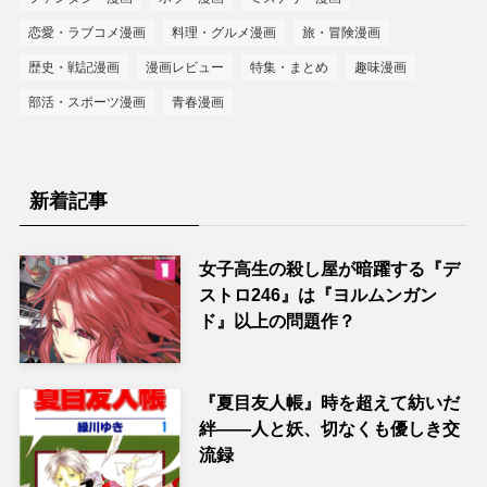
恋愛・ラブコメ漫画
料理・グルメ漫画
旅・冒険漫画
歴史・戦記漫画
漫画レビュー
特集・まとめ
趣味漫画
部活・スポーツ漫画
青春漫画
新着記事
女子高生の殺し屋が暗躍する『デ
ストロ246』は『ヨルムンガン
ド』以上の問題作？
『夏目友人帳』時を超えて紡いだ
絆――人と妖、切なくも優しき交
流録