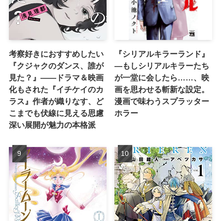
考察好きにおすすめしたい
『シリアルキラーランド』
『クジャクのダンス、誰が
―もしシリアルキラーたち
見た？』――ドラマ＆映画
が一堂に会したら……、映
化もされた『イチケイのカ
画を思わせる斬新な設定。
ラス』作者が織りなす、ど
漫画で味わうスプラッター
こまでも伏線に見える思慮
ホラー
深い展開が魅力の本格派