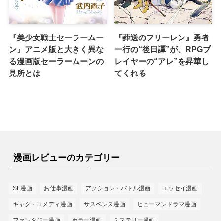
『美少女戦士セーラームー
『葬送のフリーレン』勇者
ン』アニメ版と大きく異な
一行の“後日譚”が、RPGプ
る漫画版セーラームーンの
レイヤーの“アレ”を昇華し
見所とは
てくれる
漫画レビューのカテゴリー
SF漫画
お仕事漫画
アクション・バトル漫画
エッセイ漫画
ギャグ・コメディ漫画
サスペンス漫画
ヒューマンドラマ漫画
ファンタジー漫画
ホラー漫画
ミステリー漫画