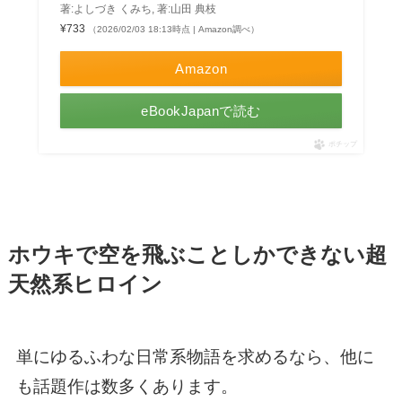
著:よしづき くみち, 著:山田 典枝
¥733
（2026/02/03 18:13時点 | Amazon調べ）
Amazon
eBookJapanで読む
ポチップ
ホウキで空を飛ぶことしかできない超
天然系ヒロイン
単にゆるふわな日常系物語を求めるなら、他に
も話題作は数多くあります。