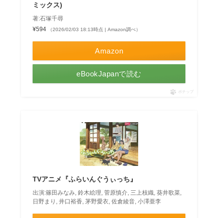
ミックス)
著:石塚千尋
¥594
（2026/02/03 18:13時点 | Amazon調べ）
Amazon
eBookJapanで読む
ポチップ
TVアニメ『ふらいんぐうぃっち』
出演:篠田みなみ, 鈴木絵理, 菅原慎介, 三上枝織, 葵井歌菜,
日野まり, 井口裕香, 茅野愛衣, 佐倉綾音, 小澤亜李