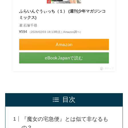
ふらいんぐうぃっち（１） (週刊少年マガジンコ
ミックス)
著:石塚千尋
¥594
（2026/02/03 18:13時点 | Amazon調べ）
Amazon
eBookJapanで読む
ポチップ
目次
『魔女の宅急便』とは似て非なるも
の？