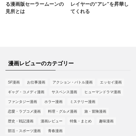
る漫画版セーラームーンの
レイヤーの“アレ”を昇華し
見所とは
てくれる
漫画レビューのカテゴリー
SF漫画
お仕事漫画
アクション・バトル漫画
エッセイ漫画
ギャグ・コメディ漫画
サスペンス漫画
ヒューマンドラマ漫画
ファンタジー漫画
ホラー漫画
ミステリー漫画
恋愛・ラブコメ漫画
料理・グルメ漫画
旅・冒険漫画
歴史・戦記漫画
漫画レビュー
特集・まとめ
趣味漫画
部活・スポーツ漫画
青春漫画