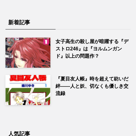
新着記事
女子高生の殺し屋が暗躍する『デ
ストロ246』は『ヨルムンガン
ド』以上の問題作？
『夏目友人帳』時を超えて紡いだ
絆――人と妖、切なくも優しき交
流録
人気記事