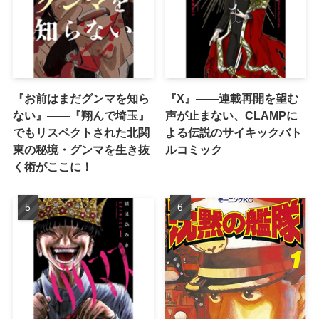
『お前はまだグンマを知ら
『X』——連載再開を望む
ない』――『翔んで埼玉』
声が止まない、CLAMPに
でもリスペクトされた北関
よる伝説のサイキックバト
東の秘境・グンマを生き抜
ルコミック
く術がここに！