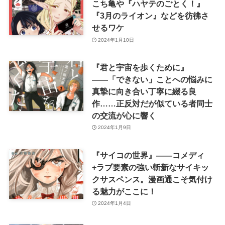
こち亀や『ハヤテのごとく！』
『3月のライオン』などを彷彿さ
せるワケ
2024年1月10日
『君と宇宙を歩くために』
――「できない」ことへの悩みに
真摯に向き合い丁寧に綴る良
作……正反対だが似ている者同士
の交流が心に響く
2024年1月9日
『サイコの世界』――コメディ
+ラブ要素の強い斬新なサイキッ
クサスペンス。漫画通こそ気付け
る魅力がここに！
2024年1月4日