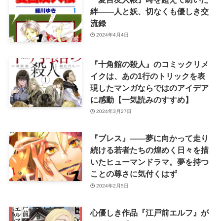
絆――人と妖、切なくも優しき交
流録
2024年4月4日
『十角館の殺人』のコミックリメ
イクは、あの1行のトリックを表
現したマンガならではのアイデア
に感動【一気読みのすすめ】
2024年3月27日
『ブレス』——夢に向かって走り
続ける若者たちの煌めく日々を描
いたヒューマンドラマ。夢を持つ
ことの尊さに気付くはず
2024年2月5日
心優しき作品『江戸前エルフ』が