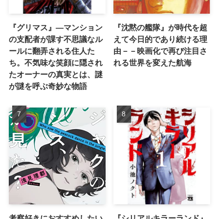
『グリマス』―マンション
『沈黙の艦隊』が時代を超
の支配者が課す不思議なル
えて今日的であり続ける理
ールに翻弄される住人た
由－－映画化で再び注目さ
ち。不気味な笑顔に隠され
れる世界を変えた航海
たオーナーの真実とは、謎
が謎を呼ぶ奇妙な物語
考察好きにおすすめしたい
『シリアルキラーランド』