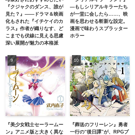
『クジャクのダンス、誰が
―もしシリアルキラーたち
見た？』――ドラマ＆映画
が一堂に会したら……、映
化もされた『イチケイのカ
画を思わせる斬新な設定。
ラス』作者が織りなす、ど
漫画で味わうスプラッター
こまでも伏線に見える思慮
ホラー
深い展開が魅力の本格派
『美少女戦士セーラームー
『葬送のフリーレン』勇者
ン』アニメ版と大きく異な
一行の“後日譚”が、RPGプ