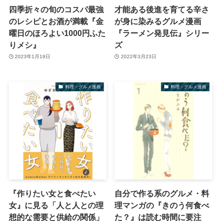
四季折々の旬のコスパ最強
才能ある後進を育てる辛さ
のレシピとお酒が満載『金
が身に染みるグルメ漫画
曜日のほろよい1000円ふた
『ラーメン発見伝』シリー
りメシ』
ズ
2023年1月19日
2022年3月23日
料理・グルメ漫画
料理・グルメ漫画
『作りたい女と食べたい
自分で作る系のグルメ・料
女』に見る「人と人との理
理マンガの『きのう何食べ
想的な需要と供給の関係」
た？』は読む時間に要注