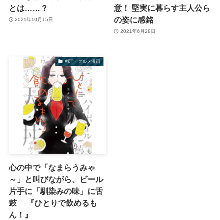
とは……？
意！ 堅実に暮らす主人公ら
の姿に感銘
2021年10月15日
2021年6月28日
料理・グルメ漫画
心の中で「なまらうみゃ
～」と叫びながら、ビール
片手に「馴染みの味」に舌
鼓 『ひとりで飲めるも
ん！』