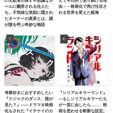
の支配者が課す不思議なル
えて今日的であり続ける理
ールに翻弄される住人た
由－－映画化で再び注目さ
ち。不気味な笑顔に隠され
れる世界を変えた航海
たオーナーの真実とは、謎
が謎を呼ぶ奇妙な物語
考察好きにおすすめしたい
『シリアルキラーランド』
『クジャクのダンス、誰が
―もしシリアルキラーたち
見た？』――ドラマ＆映画
が一堂に会したら……、映
化もされた『イチケイのカ
画を思わせる斬新な設定。