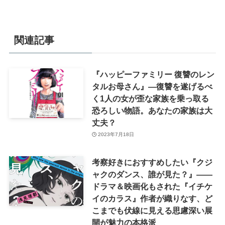
関連記事
『ハッピーファミリー 復讐のレン
タルお母さん』―復讐を遂げるべ
く1人の女が歪な家族を乗っ取る
恐ろしい物語。あなたの家族は大
丈夫？
2023年7月18日
考察好きにおすすめしたい『クジ
ャクのダンス、誰が見た？』――
ドラマ＆映画化もされた『イチケ
イのカラス』作者が織りなす、ど
こまでも伏線に見える思慮深い展
開が魅力の本格派