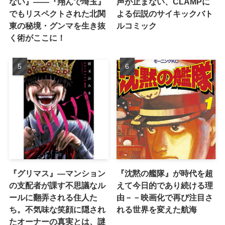
ない』――『翔んで埼玉』
声が止まない、CLAMPに
でもリスペクトされた北関
よる伝説のサイキックバト
東の秘境・グンマを生き抜
ルコミック
く術がここに！
『グリマス』―マンション
『沈黙の艦隊』が時代を超
の支配者が課す不思議なル
えて今日的であり続ける理
ールに翻弄される住人た
由－－映画化で再び注目さ
ち。不気味な笑顔に隠され
れる世界を変えた航海
たオーナーの真実とは、謎