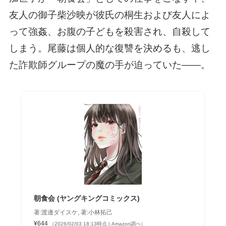
友人の御子柴沙映が彼氏の桐生および友人によ
って強姦、お腹の子どもを殺害され、自殺して
しまう。尾藤は個人的な復讐を決めるも、逃し
た詐欺師グループの魔の手が迫っていた——。
朝食会 (ヤングキングコミックス)
著:渡邊ダイスケ, 著:小林拓己
¥644
（2026/02/03 18:13時点 | Amazon調べ）