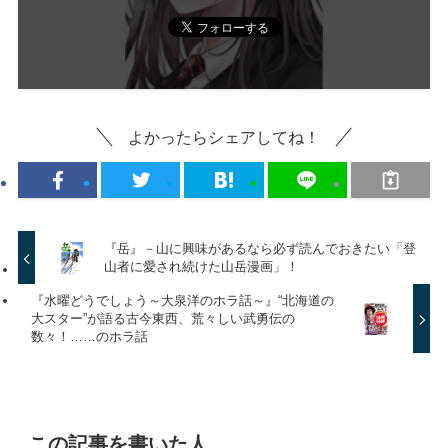
よかったらシェアしてね！
『岳』－山に興味があるなら必ず読んでおきたい「登
山者に愛され続けた山岳漫画」！
『水曜どうでしょう～大泉洋のホラ話～』“北海道の
大スター”が語る古今東西、荒々しい武勇伝の
数々！……のホラ話
この記事を書いた人