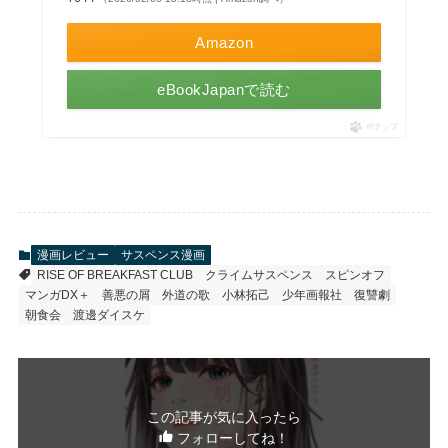
Amazon
eBookJapanで読む
ポチップ
漫画レビュー
サスペンス漫画
RISE OF BREAKFAST CLUB
クライムサスペンス
スピンオフ
マンガDX＋
善悪の屑
外道の歌
小林拓己
少年画報社
復讐劇
朝食会
渡邊ダイスケ
この記事が気に入ったら
フォローしてね！