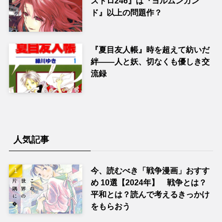
ストロ246』は『ヨルムンガン
ド』以上の問題作？
『夏目友人帳』時を超えて紡いだ
絆――人と妖、切なくも優しき交
流録
人気記事
今、読むべき「戦争漫画」おすす
め 10選【2024年】 戦争とは？
平和とは？読んで考えるきっかけ
をもらおう