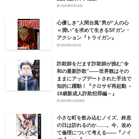
2023年2月14日
心優しき“人間台風”男が“人の心
＝潤い”を求めて生きるSFガン・
アクション『トライガン』
2023年2月2日
詐欺師をだます詐欺師が挑む“令
和の最新詐欺”――世界観はその
ままにアップデートされた手法で
知的に躍動！『クロサギ再起動 －
18歳新成人詐欺犯罪編－』
2022年11月28日
小さな町を飲み込むノイズ、終息
の日は訪れるのか……。今、改め
て倫理について考える——『ノイ