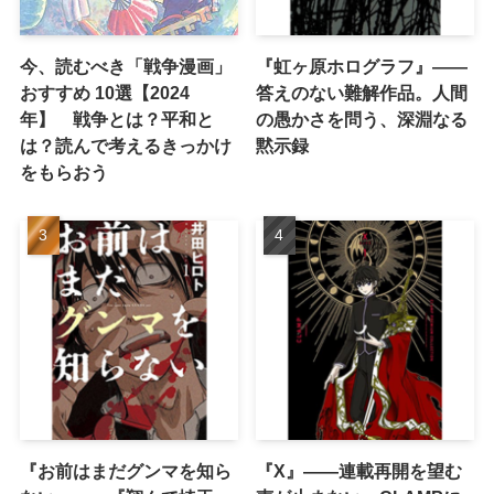
今、読むべき「戦争漫画」
『虹ヶ原ホログラフ』——
おすすめ 10選【2024
答えのない難解作品。人間
年】 戦争とは？平和と
の愚かさを問う、深淵なる
は？読んで考えるきっかけ
黙示録
をもらおう
『お前はまだグンマを知ら
『X』——連載再開を望む