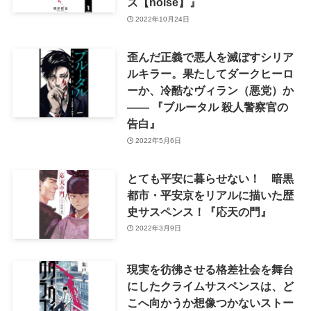
ズ【noise】』
2022年10月24日
歪んだ正義で悪人を滅ぼすシリア
ルキラー。果たしてダークヒーロ
ーか、冷酷なヴィラン（悪党）か
—— 『ブルータル 殺人警察官の
告白』
2022年5月6日
とても平安に暮らせない！ 暗黒
都市・平安京をリアルに描いた歴
史サスペンス！『応天の門』
2022年3月9日
現実を彷彿させる格差社会を舞台
にしたクライムサスペンスは、ど
こへ向かうか想像つかないストー