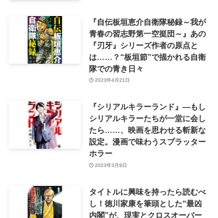
『自伝板垣恵介自衛隊秘録～我が
青春の習志野第一空挺団～』あの
『刃牙』シリーズ作者の原点と
は……？“板垣節”で描かれる自衛
隊での青き日々
2023年4月21日
『シリアルキラーランド』―もし
シリアルキラーたちが一堂に会し
たら……、映画を思わせる斬新な
設定。漫画で味わうスプラッター
ホラー
2023年3月9日
タイトルに興味を持ったら読むべ
し！徳川家康を筆頭とした“最凶
内閣”が、現実とクロスオーバー