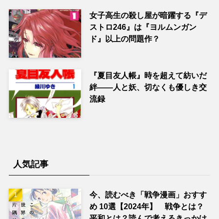
女子高生の殺し屋が暗躍する『デ
ストロ246』は『ヨルムンガン
ド』以上の問題作？
『夏目友人帳』時を超えて紡いだ
絆――人と妖、切なくも優しき交
流録
人気記事
今、読むべき「戦争漫画」おすす
め 10選【2024年】 戦争とは？
平和とは？読んで考えるきっかけ