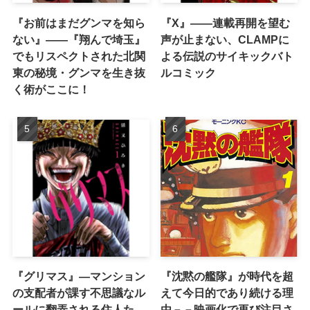
『お前はまだグンマを知ら
『X』——連載再開を望む
ない』――『翔んで埼玉』
声が止まない、CLAMPに
でもリスペクトされた北関
よる伝説のサイキックバト
東の秘境・グンマを生き抜
ルコミック
く術がここに！
『グリマス』―マンション
『沈黙の艦隊』が時代を超
の支配者が課す不思議なル
えて今日的であり続ける理
ールに翻弄される住人た
由－－映画化で再び注目さ