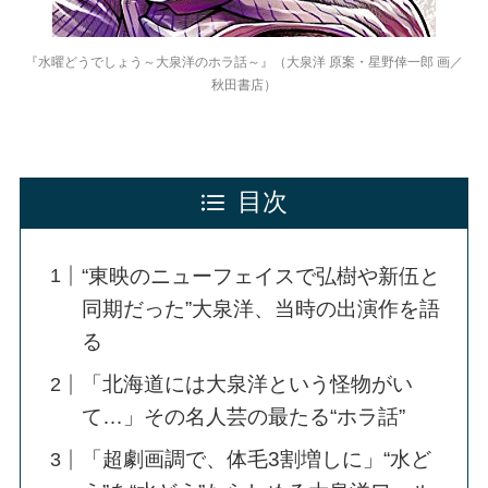
『水曜どうでしょう～大泉洋のホラ話～』（大泉洋 原案・星野倖一郎 画／
秋田書店）
目次
“東映のニューフェイスで弘樹や新伍と
同期だった”大泉洋、当時の出演作を語
る
「北海道には大泉洋という怪物がい
て…」その名人芸の最たる“ホラ話”
「超劇画調で、体毛3割増しに」“水ど