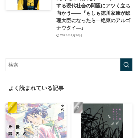
する現代社会の問題にアツく立ち
向かう――『もしも徳川家康が総
理大臣になったら―絶東のアルゴ
ナウタイ―』
2023年1月26日
よく読まれている記事