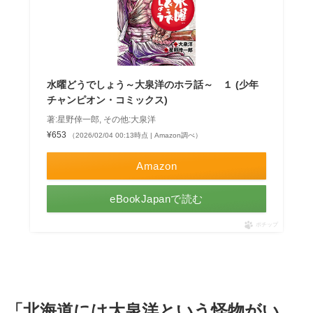
水曜どうでしょう～大泉洋のホラ話～ １ (少年
チャンピオン・コミックス)
著:星野倖一郎, その他:大泉洋
¥653
（2026/02/04 00:13時点 | Amazon調べ）
Amazon
eBookJapanで読む
ポチップ
「北海道には大泉洋という怪物がい