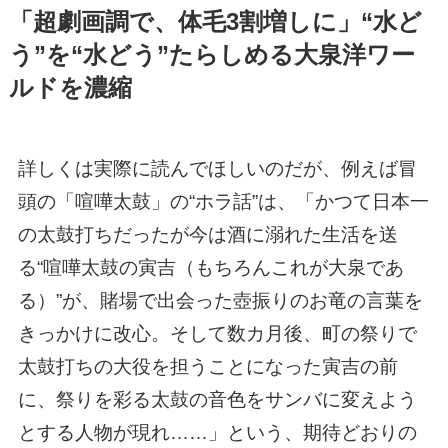
「超劇画調で、体毛3割増しに」“水ど
う”を“水どう”たらしめる大泉洋ワー
ルドを濃縮
詳しくは実際に読んでほしいのだが、例えば冒
頭の「喧嘩太鼓」の“ホラ話”は、「かつて日本一
の太鼓打ちだったが今は酒に溺れた生活を送
る“喧嘩太鼓の寅吉（もちろんこれが大泉であ
る）”が、賭場で出会った壺振りのお竜の言葉を
きっかけに改心。そして数カ月後、町の祭りで
太鼓打ちの大役を担うことになった寅吉の前
に、祭りを彩る太鼓の音色をサンバに変えよう
とする人物が現れ……」という、期待どおりの