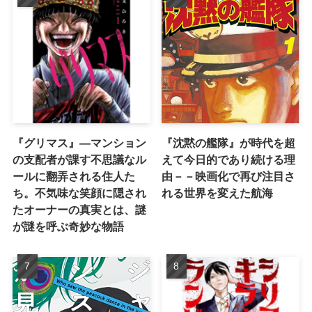
『グリマス』―マンション
『沈黙の艦隊』が時代を超
の支配者が課す不思議なル
えて今日的であり続ける理
ールに翻弄される住人た
由－－映画化で再び注目さ
ち。不気味な笑顔に隠され
れる世界を変えた航海
たオーナーの真実とは、謎
が謎を呼ぶ奇妙な物語