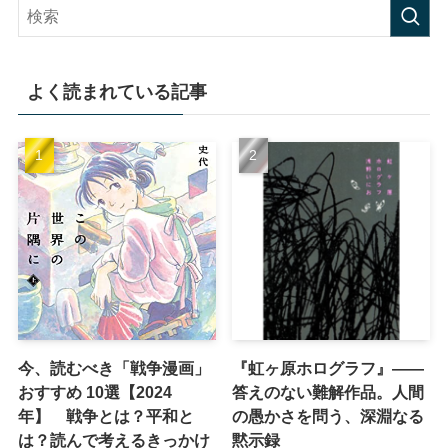
よく読まれている記事
今、読むべき「戦争漫画」
『虹ヶ原ホログラフ』——
おすすめ 10選【2024
答えのない難解作品。人間
年】 戦争とは？平和と
の愚かさを問う、深淵なる
は？読んで考えるきっかけ
黙示録