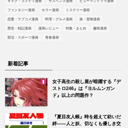
ギャグ・コメディ漫画
サスペンス漫画
ヒューマンドラマ漫画
ファンタジー漫画
ホラー漫画
ミステリー漫画
恋愛・ラブコメ漫画
料理・グルメ漫画
旅・冒険漫画
歴史・戦記漫画
漫画レビュー
特集・まとめ
趣味漫画
部活・スポーツ漫画
青春漫画
新着記事
女子高生の殺し屋が暗躍する『デ
ストロ246』は『ヨルムンガン
ド』以上の問題作？
『夏目友人帳』時を超えて紡いだ
絆――人と妖、切なくも優しき交