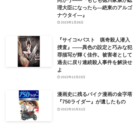
理大臣になったら―絶東のアルゴ
ナウタイ―』
2023年1月26日
『サイコ×パスト 猟奇殺人潜入
捜査』——異色の設定と巧みな犯
罪描写が輝く佳作。被害者として
過去に戻り連続殺人事件を解決せ
よ
2022年12月23日
漫画史に残るバイク漫画の金字塔
『750ライダー』が遺したもの
2022年10月31日