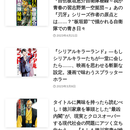
『自伝板垣恵介自衛隊秘録～我が
青春の習志野第一空挺団～』あの
『刃牙』シリーズ作者の原点と
は……？“板垣節”で描かれる自衛
隊での青き日々
2023年4月21日
『シリアルキラーランド』―もし
シリアルキラーたちが一堂に会し
たら……、映画を思わせる斬新な
設定。漫画で味わうスプラッター
ホラー
2023年3月9日
タイトルに興味を持ったら読むべ
し！徳川家康を筆頭とした“最凶
内閣”が、現実とクロスオーバー
する現代社会の問題にアツく立ち
向かう――『もしも徳川家康が総