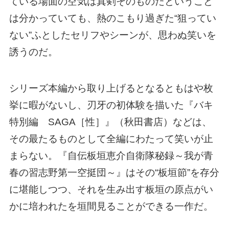
ている場面の空気は真剣そのものだということ
は分かっていても、熱のこもり過ぎた“狙ってい
ない”ふとしたセリフやシーンが、思わぬ笑いを
誘うのだ。
シリーズ本編から取り上げるとなるともはや枚
挙に暇がないし、刃牙の初体験を描いた『バキ
特別編 SAGA［性］』（秋田書店）などは、
その最たるものとして全編にわたって笑いが止
まらない。『自伝板垣恵介自衛隊秘録～我が青
春の習志野第一空挺団～』はその“板垣節”を存分
に堪能しつつ、それを生み出す板垣の原点がい
かに培われたを垣間見ることができる一作だ。