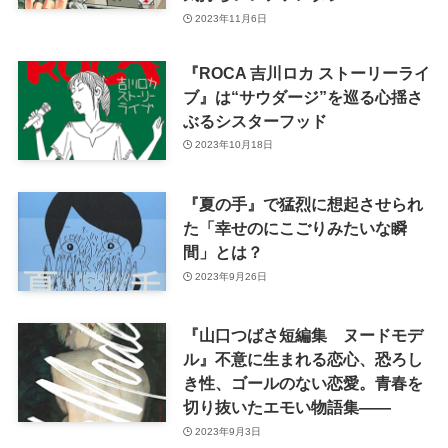
2023年11月6日
『ROCA 吉川ロカ ストーリーライ
ブ』は“サウダージ”を巡る心揺さ
ぶるシスターフッド
2023年10月18日
『夏の手』で猛烈に想起させられ
た「幸せのにこごりみたいな瞬
間」とは？
2023年9月26日
『山口つばさ短編集 ヌードモデ
ル』不意に生まれる恋心、恐ろし
き性、ゴールのない恋愛。青春を
切り抜いたエモい物語集――
2023年9月3日