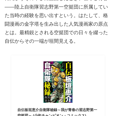
――陸上自衛隊習志野第一空挺団に所属してい
た当時の経験を思い出すという。はたして、格
闘漫画の金字塔を生み出した人気漫画家の原点
とは。最精鋭とされる空挺団での日々を綴った
自伝からその一端が垣間見える。
自伝板垣恵介自衛隊秘録～我が青春の習志野第一
空挺団～ (少年チャンピオン・コミックス)