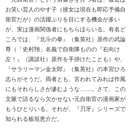
お笑い芸人のやす子（彼女は現在も即応予備自
衛官だが）の活躍ぶりを目にする機会が多い
が、実は漫画関係者にもちらほらいる。有名ど
ころでは、『北斗の拳』（集英社）原作の武論
尊（「史村翔」名義で自衛隊ものの『右向け
左！』（講談社）原作を手掛けたことも）や、
『サラリーマン金太郎』（集英社）の本宮ひろ
志らがそうだ。両者とも、言われてみれば作風
にもそれらしさが滲むような……。さて、この
文脈で語るなら欠かせない元自衛官の漫画家が
もうひとりいる。それが、『刃牙』シリーズで
知られる板垣恵介だ。