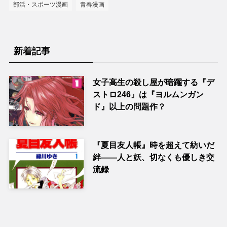
部活・スポーツ漫画
青春漫画
新着記事
女子高生の殺し屋が暗躍する『デ
ストロ246』は『ヨルムンガン
ド』以上の問題作？
『夏目友人帳』時を超えて紡いだ
絆――人と妖、切なくも優しき交
流録