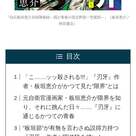
『自伝板垣恵介自衛隊秘録～我が青春の習志野第一空挺団～』（板垣恵介／
秋田書店）
目次
「こ……ッッ殺される!!!」『刃牙』作
者・板垣恵介がかつて見た“限界”とは
元自衛官漫画家・板垣恵介が限界を知
り、それに挑んだ日々……『刃牙』に
通じるかつての青春
“板垣節”が有無を言わさぬ説得力持つ