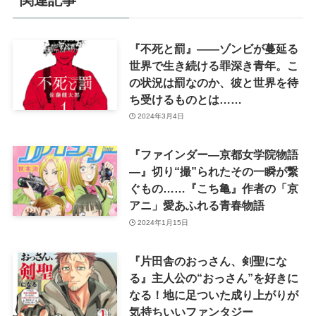
関連記事
『不死と罰』――ゾンビが蔓延る
世界で生き続ける罪深き青年。こ
の状況は罰なのか、彼と世界を待
ち受けるものとは……
2024年3月4日
『ファインダー―京都女学院物語
―』切り“撮”られたその一瞬が繋
ぐもの……『こち亀』作者の「京
アニ」愛あふれる青春物語
2024年1月15日
『片田舎のおっさん、剣聖にな
る』主人公の“おっさん”を好きに
なる！地に足ついた成り上がりが
気持ちいいファンタジー