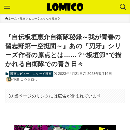
ホーム
漫画レビュー
エッセイ漫画
『自伝板垣恵介自衛隊秘録～我が青春の
習志野第一空挺団～』あの『刃牙』シリ
ーズ作者の原点とは……？“板垣節”で描
かれる自衛隊での青き日々
2023年4月21日
2023年8月16日
漫画レビュー
エッセイ漫画
仲瀬 コウタロウ
当ページのリンクには広告が含まれています