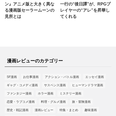
ン』アニメ版と大きく異な
一行の“後日譚”が、RPGプ
る漫画版セーラームーンの
レイヤーの“アレ”を昇華し
見所とは
てくれる
漫画レビューのカテゴリー
SF漫画
お仕事漫画
アクション・バトル漫画
エッセイ漫画
ギャグ・コメディ漫画
サスペンス漫画
ヒューマンドラマ漫画
ファンタジー漫画
ホラー漫画
ミステリー漫画
恋愛・ラブコメ漫画
料理・グルメ漫画
旅・冒険漫画
歴史・戦記漫画
漫画レビュー
特集・まとめ
趣味漫画