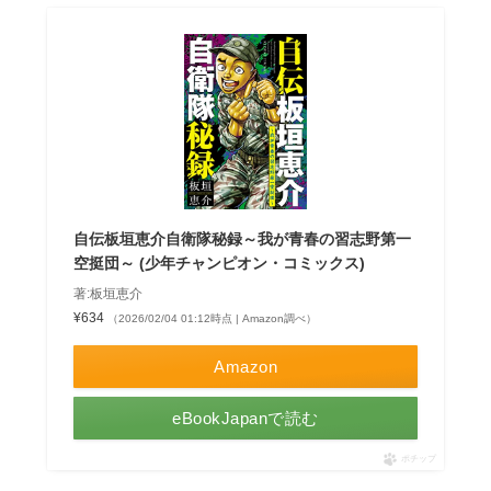
自伝板垣恵介自衛隊秘録～我が青春の習志野第一
空挺団～ (少年チャンピオン・コミックス)
著:板垣恵介
¥634
（2026/02/04 01:12時点 | Amazon調べ）
Amazon
eBookJapanで読む
ポチップ