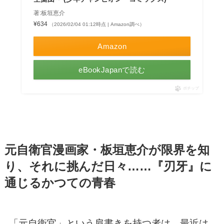
著:板垣恵介
¥634
（2026/02/04 01:12時点 | Amazon調べ）
Amazon
eBookJapanで読む
ポチップ
元自衛官漫画家・板垣恵介が限界を知
り、それに挑んだ日々……『刃牙』に
通じるかつての青春
「元自衛官」という肩書きを持つ者は、最近は