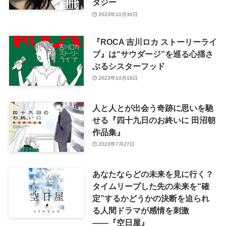
タジー
2023年10月30日
『ROCA 吉川ロカ ストーリーライ
ブ』は“サウダージ”を巡る心揺さ
ぶるシスターフッド
2023年10月18日
人と人とが出会う奇跡に思いを馳
せる『四十九日のお終いに 田沼朝
作品集』
2023年7月27日
あなたならどの未来を見に行く？
タイムリープした先の未来を“確
定”するかどうかの決断を迫られ
る人間ドラマが感情を刺激
――『空日屋』