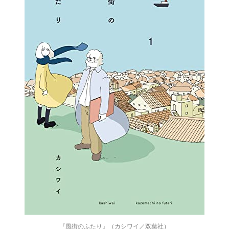
『風街のふたり』（カシワイ／双葉社）