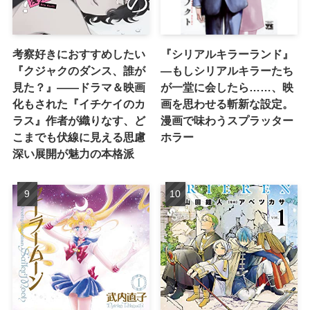
考察好きにおすすめしたい
『シリアルキラーランド』
『クジャクのダンス、誰が
―もしシリアルキラーたち
見た？』――ドラマ＆映画
が一堂に会したら……、映
化もされた『イチケイのカ
画を思わせる斬新な設定。
ラス』作者が織りなす、ど
漫画で味わうスプラッター
こまでも伏線に見える思慮
ホラー
深い展開が魅力の本格派