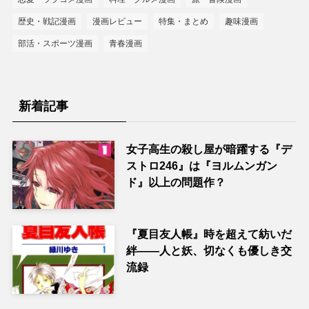
歴史・戦記漫画
漫画レビュー
特集・まとめ
趣味漫画
部活・スポーツ漫画
青春漫画
新着記事
女子高生の殺し屋が暗躍する『デ
ストロ246』は『ヨルムンガン
ド』以上の問題作？
『夏目友人帳』時を超えて紡いだ
絆――人と妖、切なくも優しき交
流録