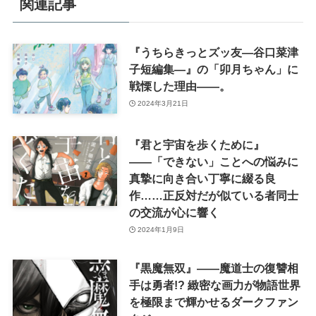
関連記事
『うちらきっとズッ友―谷口菜津
子短編集―』の「卯月ちゃん」に
戦慄した理由――。
2024年3月21日
『君と宇宙を歩くために』
――「できない」ことへの悩みに
真摯に向き合い丁寧に綴る良
作……正反対だが似ている者同士
の交流が心に響く
2024年1月9日
『黒魔無双』――魔道士の復讐相
手は勇者!? 緻密な画力が物語世界
を極限まで輝かせるダークファン