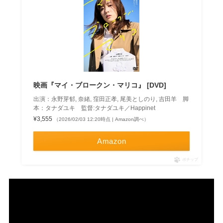
映画『マイ・ブロークン・マリコ』 [DVD]
出演：永野芽郁, 奈緒, 窪田正孝, 尾美としのり, 吉田羊 脚
本：タナダユキ 監督:タナダユキ／Happinet
¥3,555
（2026/02/03 12:20時点 | Amazon調べ）
Amazon
ポチップ