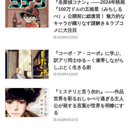
『名探偵コナン』――2024年映画
『100万ドルの五稜星（みちしる
べ）』公開前に総復習！ 魅力的な
キャラが織りなす謎解き＆ラブコ
メに大注目
2023年12月5日
『コーポ・ア・コーポ』に学ぶ、
訳アリ同士ゆる～く連帯しながら
しぶとく生きる術
2023年11月4日
『ミステリと言う勿れ』――作品
世界を彩るおしゃべり過ぎる主人
公が発する言葉が世界を明瞭にす
る
2023年9月27日