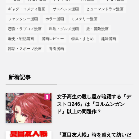
ギャグ・コメディ漫画
サスペンス漫画
ヒューマンドラマ漫画
ファンタジー漫画
ホラー漫画
ミステリー漫画
恋愛・ラブコメ漫画
料理・グルメ漫画
旅・冒険漫画
歴史・戦記漫画
漫画レビュー
特集・まとめ
趣味漫画
部活・スポーツ漫画
青春漫画
新着記事
女子高生の殺し屋が暗躍する『デ
ストロ246』は『ヨルムンガン
ド』以上の問題作？
『夏目友人帳』時を超えて紡いだ