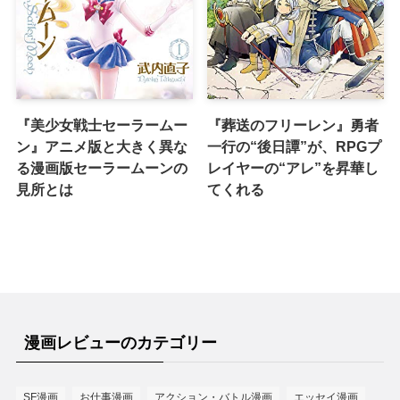
『美少女戦士セーラームー
『葬送のフリーレン』勇者
ン』アニメ版と大きく異な
一行の“後日譚”が、RPGプ
る漫画版セーラームーンの
レイヤーの“アレ”を昇華し
見所とは
てくれる
漫画レビューのカテゴリー
SF漫画
お仕事漫画
アクション・バトル漫画
エッセイ漫画