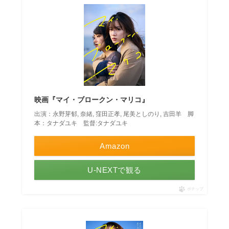
映画『マイ・ブロークン・マリコ』
出演：永野芽郁, 奈緒, 窪田正孝, 尾美としのり, 吉田羊 脚
本：タナダユキ 監督:タナダユキ
Amazon
U-NEXTで観る
ポチップ