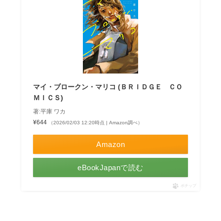
マイ・ブロークン・マリコ (ＢＲＩＤＧＥ ＣＯ
ＭＩＣＳ)
著:平庫 ワカ
¥644
（2026/02/03 12:20時点 | Amazon調べ）
Amazon
eBookJapanで読む
ポチップ