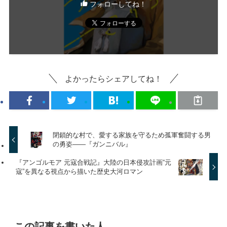
フォローしてね！
よかったらシェアしてね！
閉鎖的な村で、愛する家族を守るため孤軍奮闘する男
の勇姿——『ガンニバル』
『アンゴルモア 元寇合戦記』大陸の日本侵攻計画“元
寇”を異なる視点から描いた歴史大河ロマン
この記事を書いた人