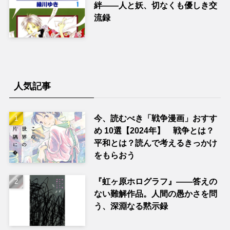
絆――人と妖、切なくも優しき交
流録
人気記事
今、読むべき「戦争漫画」おすす
め 10選【2024年】 戦争とは？
平和とは？読んで考えるきっかけ
をもらおう
『虹ヶ原ホログラフ』——答えの
ない難解作品。人間の愚かさを問
う、深淵なる黙示録