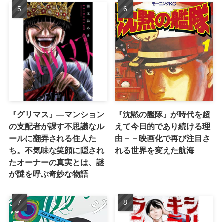
『グリマス』―マンション
『沈黙の艦隊』が時代を超
の支配者が課す不思議なル
えて今日的であり続ける理
ールに翻弄される住人た
由－－映画化で再び注目さ
ち。不気味な笑顔に隠され
れる世界を変えた航海
たオーナーの真実とは、謎
が謎を呼ぶ奇妙な物語