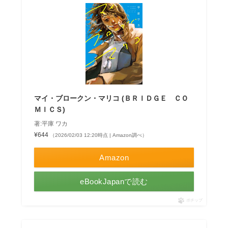
マイ・ブロークン・マリコ (ＢＲＩＤＧＥ ＣＯ
ＭＩＣＳ)
著:平庫 ワカ
¥644
（2026/02/03 12:20時点 | Amazon調べ）
Amazon
eBookJapanで読む
ポチップ