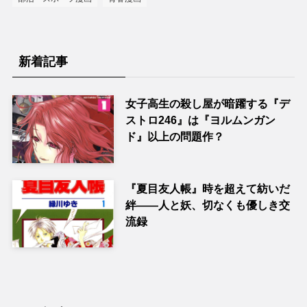
新着記事
女子高生の殺し屋が暗躍する『デ
ストロ246』は『ヨルムンガン
ド』以上の問題作？
『夏目友人帳』時を超えて紡いだ
絆――人と妖、切なくも優しき交
流録