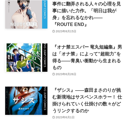
事件に翻弄される人々の心理を見
事に描いた力作。「明日は我が
身」を忘れるなかれ——
『ROUTE END』
2023年8月15日
『オナ禁エスパー 竜丸短編集』男
は「オナ禁」によって“超能力”を
得る――青臭い衝動から生まれる
もの
2023年6月26日
『ザシス』――森田まさのりが挑
む新境地はサスペンスホラー！ 仕
掛けられていく仕掛けの数々がど
うリンクするのか
2023年6月1日