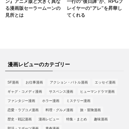
ン』アニメ版と大きく異な
一行の“後日譚”が、RPGプ
る漫画版セーラームーンの
レイヤーの“アレ”を昇華し
見所とは
てくれる
漫画レビューのカテゴリー
SF漫画
お仕事漫画
アクション・バトル漫画
エッセイ漫画
ギャグ・コメディ漫画
サスペンス漫画
ヒューマンドラマ漫画
ファンタジー漫画
ホラー漫画
ミステリー漫画
恋愛・ラブコメ漫画
料理・グルメ漫画
旅・冒険漫画
歴史・戦記漫画
漫画レビュー
特集・まとめ
趣味漫画
部活・スポーツ漫画
青春漫画