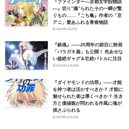
『ファインダー―京都女学院物語
―』切り“撮”られたその一瞬が繋
ぐもの……『こち亀』作者の「京
アニ」愛あふれる青春物語
2024年1月15日
『銀魂』――20周年の節目に映画
「バラガキ扁」も公開！ 色あせな
い超絶ギャグ＆壮絶バトルに注目
2023年12月20日
『ダイヤモンドの功罪』――才能
を持つ者は活かすべきか？ 才能に
魅せられた者は導くべきか？ 生き
方と価値観が問われる作風に魂が
揺さぶられる
2023年12月12日