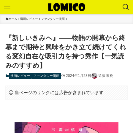
ホーム
漫画レビュー
ファンタジー漫画
『新しいきみへ』――物語の開幕から終
幕まで期待と興味をかき立て続けてくれ
る変幻自在な吸引力を持つ秀作【一気読
みのすすめ】
2024年1月23日
遠藤 政樹
漫画レビュー
ファンタジー漫画
当ページのリンクには広告が含まれています