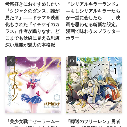
考察好きにおすすめしたい
『シリアルキラーランド』
『クジャクのダンス、誰が
―もしシリアルキラーたち
見た？』――ドラマ＆映画
が一堂に会したら……、映
化もされた『イチケイのカ
画を思わせる斬新な設定。
ラス』作者が織りなす、ど
漫画で味わうスプラッター
こまでも伏線に見える思慮
ホラー
深い展開が魅力の本格派
『美少女戦士セーラームー
『葬送のフリーレン』勇者