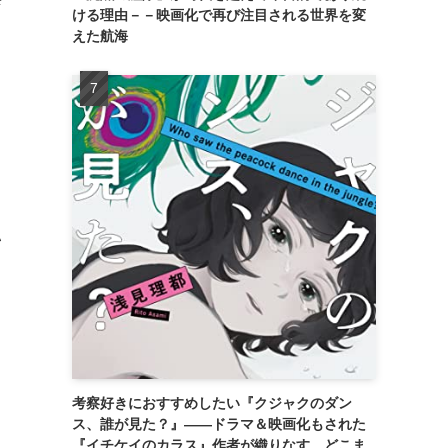
ける理由－－映画化で再び注目される世界を変
えた航海
い
て
し
考察好きにおすすめしたい『クジャクのダン
ス、誰が見た？』――ドラマ＆映画化もされた
『イチケイのカラス』作者が織りなす、どこま