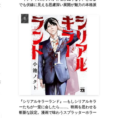
仕
でも伏線に見える思慮深い展開が魅力の本格派
て
な
が
た
『シリアルキラーランド』―もしシリアルキラ
ーたちが一堂に会したら……、映画を思わせる
斬新な設定。漫画で味わうスプラッターホラー