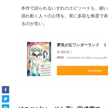
本作で語られるいずれのエピソードも、願い
揺れ動く人々の心理を、実に多彩な角度で表
るのが良い。
夢見が丘ワンダーランド １
著:増田英二
¥634
（2026/02/03 18:14時点 | Amazon調
Amazon