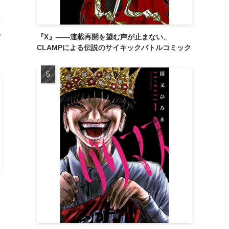
に
い
『X』——連載再開を望む声が止まない、
CLAMPによる伝説のサイキックバトルコミック