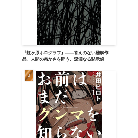
『虹ヶ原ホログラフ』——答えのない難解作
品。人間の愚かさを問う、深淵なる黙示録