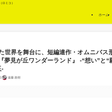
O（ロミコ）
ホーム
た世界を舞台に、短編連作・オムニバス
夢見が丘ワンダーランド』 -“想い”と“
-
日
遠藤 政樹