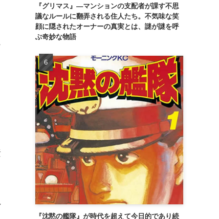
『グリマス』―マンションの支配者が課す不思
議なルールに翻弄される住人たち。不気味な笑
顔に隠されたオーナーの真実とは、謎が謎を呼
ぶ奇妙な物語
こ
る
る
ド
素
れ
『沈黙の艦隊』が時代を超えて今日的であり続
興