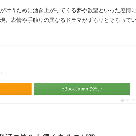
が叶うために湧き上がってくる夢や欲望といった感情
現。表情や手触りの異なるドラマがずらりとそろって
べ）
eBookJapanで読む
ポチップ