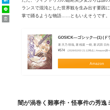
ただ、ヴィクトリカの超絶美少女ぶりは誰の
ランスで混沌とした世界観を生み出す要因に
掌で踊るような物語……ともいえそうです。
GOSICK―ゴシック―(1) 
著:天乃 咲哉, 著:桜庭 一樹, 著:武田 日向
¥574
（2026/02/03 21:12時点 | Amazon調
Amazon
闇が渦巻く難事件・怪事件の秀逸