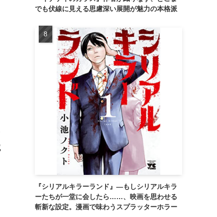
でも伏線に見える思慮深い展開が魅力の本格派
よ
を
城
『シリアルキラーランド』―もしシリアルキラ
ーたちが一堂に会したら……、映画を思わせる
斬新な設定。漫画で味わうスプラッターホラー