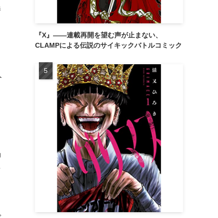
持
『X』——連載再開を望む声が止まない、
CLAMPによる伝説のサイキックバトルコミック
人
リ
。
渦
な