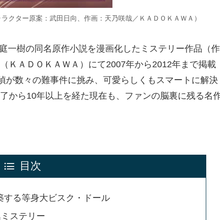
キャラクター原案：武田日向、作画：天乃咲哉／ＫＡＤＯＫＡＷＡ）
・桜庭一樹の同名原作小説を漫画化したミステリー作品（作
ＫＡＤＯＫＡＷＡ）にて2007年から2012年まで掲載
探偵が数々の難事件に挑み、可愛らしくもスマートに解決
了から10年以上を経た現在も、ファンの脳裏に残る名
目次
構築する等身大ビスク・ドール
逸ミステリー