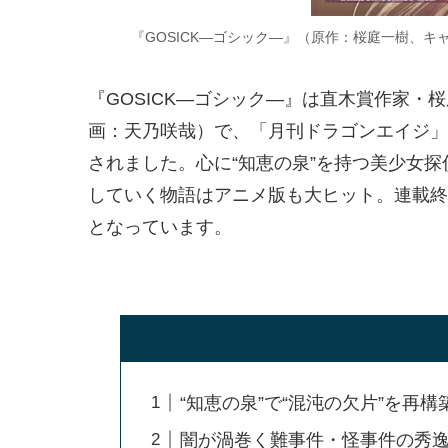
『GOSICK―ゴシック―』（原作：桜庭一樹、
『GOSICK―ゴシック―』は直木賞作家
画：天乃咲哉）で、「月刊ドラゴンエイジ」（
されました。心に“知恵の泉”を持つ美少女
していく物語はアニメ版も大ヒット。連載終
となっています。
“知恵の泉”で“混沌の欠片”を再
闇が渦巻く難事件・怪事件の秀