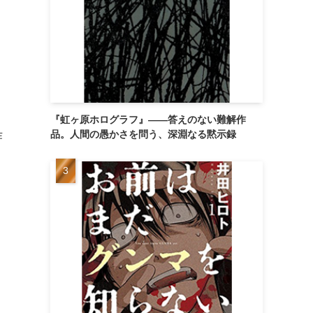
『虹ヶ原ホログラフ』——答えのない難解作
品。人間の愚かさを問う、深淵なる黙示録
作