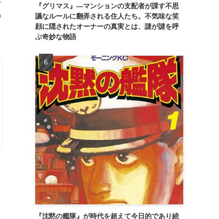
バ
『グリマス』―マンションの支配者が課す不思
の
議なルールに翻弄される住人たち。不気味な笑
顔に隠されたオーナーの真実とは、謎が謎を呼
ぶ奇妙な物語
『沈黙の艦隊』が時代を超えて今日的であり続