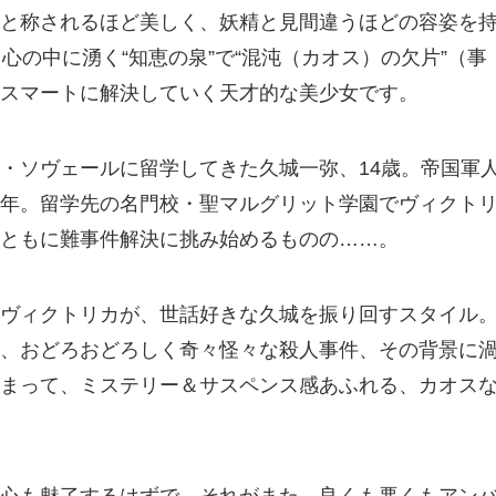
と称されるほど美しく、妖精と見間違うほどの容姿を
心の中に湧く“知恵の泉”で“混沌（カオス）の欠片”（事
スマートに解決していく天才的な美少女です。
・ソヴェールに留学してきた久城一弥、14歳。帝国軍
年。留学先の名門校・聖マルグリット学園でヴィクト
ともに難事件解決に挑み始めるものの……。
ヴィクトリカが、世話好きな久城を振り回すスタイル
、おどろおどろしく奇々怪々な殺人事件、その背景に
まって、ミステリー＆サスペンス感あふれる、カオス