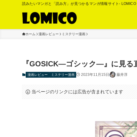
読みたいマンガと「読み方」が見つかるマンガ情報サイト- LOMIC
ホーム
漫画レビュー
ミステリー漫画
『GOSICK―ゴシック―』に見
2023年11月15日
藤井淳
漫画レビュー
ミステリー漫画
当ページのリンクには広告が含まれています