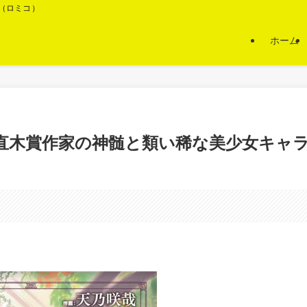
O（ロミコ）
ホーム
る直木賞作家の神髄と類い稀な美少女キャ