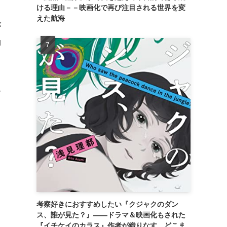
ける理由－－映画化で再び注目される世界を変
えた航海
が
動
女
こ
し
考察好きにおすすめしたい『クジャクのダン
ス、誰が見た？』――ドラマ＆映画化もされた
ィ
『イチケイのカラス』作者が織りなす、どこま