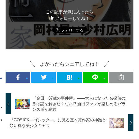
この記事が気に入ったら
フォローしてね！
よかったらシェアしてね！
『金田一37歳の事件簿』――大人になった名探偵の
孫は謎を解きたくない!? 新旧ファンが楽しめるバラ
ンス感が絶妙
『GOSICK―ゴシック―』に見る直木賞作家の神髄と
類い稀な美少女キャラ