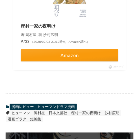
樫村一家の夜明け
著:岡村星, 著:沙村広明
¥733
（2026/02/03 21:12時点 | Amazon調べ）
Amazon
ポチップ
漫画レビュー
ヒューマンドラマ漫画
ヒューマン
岡村星
日本文芸社
樫村一家の夜明け
沙村広明
漫画ゴラク
短編集