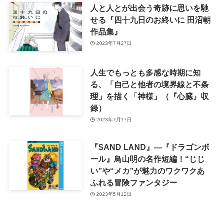
人と人とが出会う奇跡に思いを馳
せる『四十九日のお終いに 田沼朝
作品集』
2023年7月27日
人生でもっとも多感な時期に知
る、「自己と他者の境界線と不条
理」を描く「神様」（『心臓』収
録）
2023年7月17日
『SAND LAND』—『ドラゴンボ
ール』鳥山明の名作短編！“じじ
い”や“メカ”が魅力のワクワクあ
ふれる冒険ファンタジー
2023年5月12日