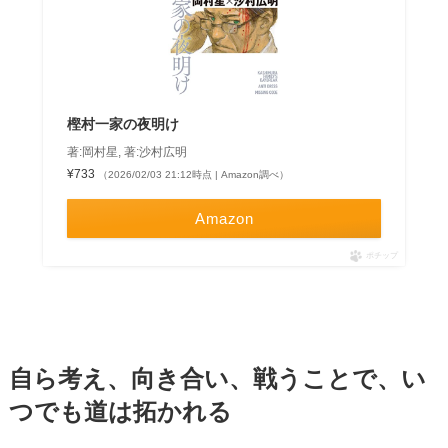
樫村一家の夜明け
著:岡村星, 著:沙村広明
¥733
（2026/02/03 21:12時点 | Amazon調べ）
Amazon
ポチップ
自ら考え、向き合い、戦うことで、い
つでも道は拓かれる