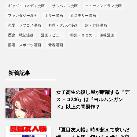
ギャグ・コメディ漫画
サスペンス漫画
ヒューマンドラマ漫画
ファンタジー漫画
ホラー漫画
ミステリー漫画
恋愛・ラブコメ漫画
料理・グルメ漫画
旅・冒険漫画
歴史・戦記漫画
漫画レビュー
特集・まとめ
趣味漫画
部活・スポーツ漫画
青春漫画
新着記事
女子高生の殺し屋が暗躍する『デ
ストロ246』は『ヨルムンガン
ド』以上の問題作？
『夏目友人帳』時を超えて紡いだ
絆――人と妖、切なくも優しき交