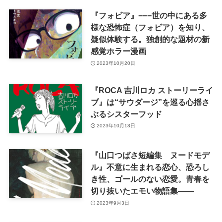
『フォビア』−−−世の中にある多
様な恐怖症（フォビア）を知り、
疑似体験する。独創的な題材の新
感覚ホラー漫画
2023年10月20日
『ROCA 吉川ロカ ストーリーライ
ブ』は“サウダージ”を巡る心揺さ
ぶるシスターフッド
2023年10月18日
『山口つばさ短編集 ヌードモデ
ル』不意に生まれる恋心、恐ろし
き性、ゴールのない恋愛。青春を
切り抜いたエモい物語集――
2023年9月3日