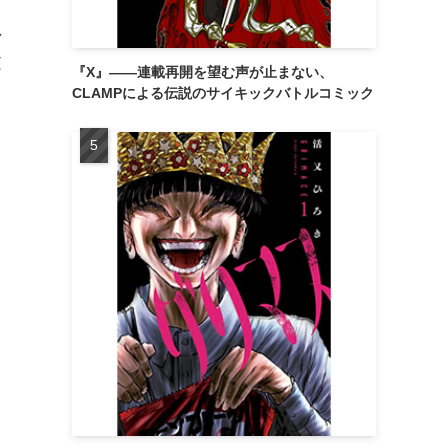
れ
文
『X』——連載再開を望む声が止まない、
CLAMPによる伝説のサイキックバトルコミック