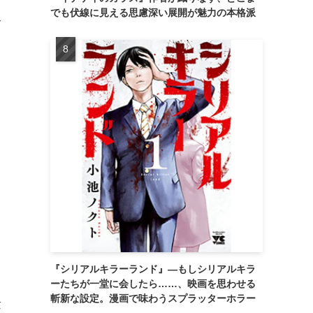
でも伏線に見える思慮深い展開が魅力の本格派
合
『シリアルキラーランド』―もしシリアルキラ
ーたちが一堂に会したら……、映画を思わせる
斬新な設定。漫画で味わうスプラッターホラー
量