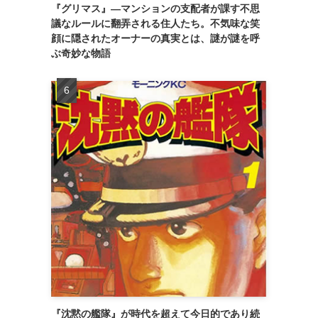
『グリマス』―マンションの支配者が課す不思
議なルールに翻弄される住人たち。不気味な笑
顔に隠されたオーナーの真実とは、謎が謎を呼
ぶ奇妙な物語
り
『沈黙の艦隊』が時代を超えて今日的であり続