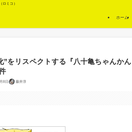
O（ロミコ）
ホーム
化”をリスペクトする『八十亀ちゃんかん
件
8月8日
藤井淳