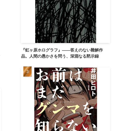
『虹ヶ原ホログラフ』——答えのない難解作
に
品。人間の愚かさを問う、深淵なる黙示録