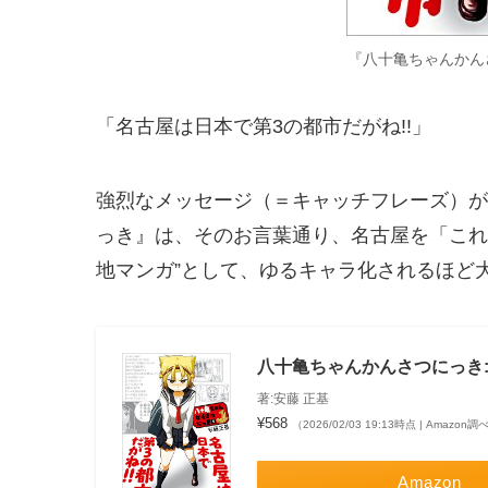
『八十亀ちゃんかん
「名古屋は日本で第3の都市だがね!!」
強烈なメッセージ（＝キャッチフレーズ）が
っき』は、そのお言葉通り、名古屋を「これ
地マンガ”として、ゆるキャラ化されるほど
八十亀ちゃんかんさつにっき: 1
著:安藤 正基
¥568
（2026/02/03 19:13時点 | Amazon調
Amazon