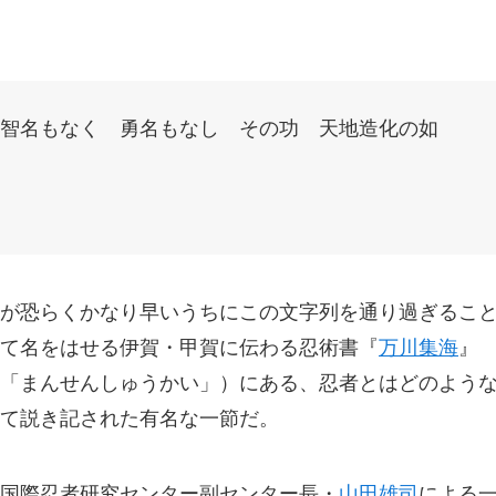
智名もなく 勇名もなし その功 天地造化の如
が恐らくかなり早いうちにこの文字列を通り過ぎるこ
て名をはせる伊賀・甲賀に伝わる忍術書『
万川集海
』
「まんせんしゅうかい」）にある、忍者とはどのよう
て説き記された有名な一節だ。
国際忍者研究センター副センター長・
山田雄司
による