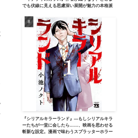
でも伏線に見える思慮深い展開が魅力の本格派
呟
」
と
そ
く
や
つ
『シリアルキラーランド』―もしシリアルキラ
ーたちが一堂に会したら……、映画を思わせる
斬新な設定。漫画で味わうスプラッターホラー