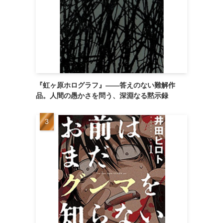
『虹ヶ原ホログラフ』——答えのない難解作
品。人間の愚かさを問う、深淵なる黙示録