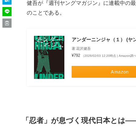
健吾が『週刊ヤングマガジン』に連載中の最
のことである。
アンダーニンジャ（１） (ヤ
著:花沢健吾
¥792
（2026/02/03 12:20時点 | Amazon調
Amazon
「忍者」が息づく現代日本とは―