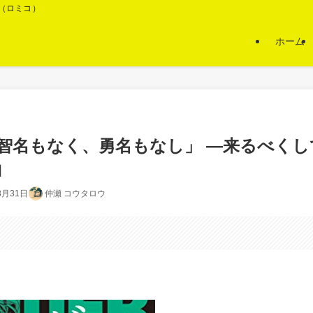
O（ロミコ）
ホーム
智名もなく、勇名もなし」 ―来るべくし
軸
8月31日
仲瀬 コウタロウ