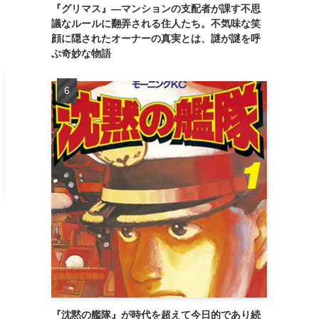
』
『グリマス』―マンションの支配者が課す不思
議なルールに翻弄される住人たち。不気味な笑
顔に隠されたオーナーの真実とは、謎が謎を呼
ぶ奇妙な物語
『沈黙の艦隊』が時代を超えて今日的であり続