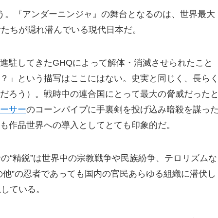
う。『アンダーニンジャ』の舞台となるのは、世界最大
者たちが隠れ潜んでいる現代日本だ。
進駐してきたGHQによって解体・消滅させられたこと
？」という描写はここにはない。史実と同じく、長ら
だろう）。戦時中の連合国にとって最大の脅威だった
ーサー
のコーンパイプに手裏剣を投げ込み暗殺を謀っ
も作品世界への導入としてとても印象的だ。
者の“精鋭”は世界中の宗教戦争や民族紛争、テロリズムな
の他”の忍者であっても国内の官民あらゆる組織に潜伏し
視している。