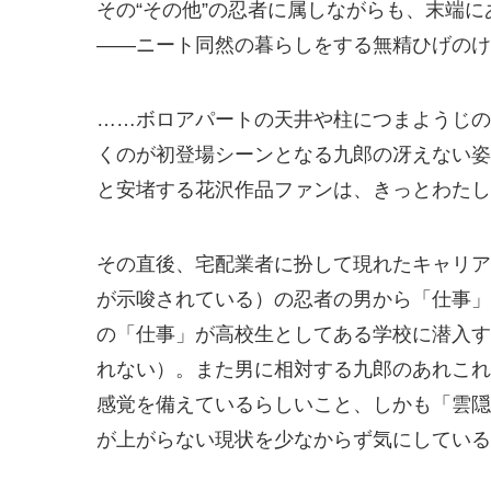
その“その他”の忍者に属しながらも、末端
――ニート同然の暮らしをする無精ひげのけ
……ボロアパートの天井や柱につまようじの
くのが初登場シーンとなる九郎の冴えない姿
と安堵する花沢作品ファンは、きっとわたし
その直後、宅配業者に扮して現れたキャリア
が示唆されている）の忍者の男から「仕事」
の「仕事」が高校生としてある学校に潜入す
れない）。また男に相対する九郎のあれこれ
感覚を備えているらしいこと、しかも「雲隠
が上がらない現状を少なからず気にしている