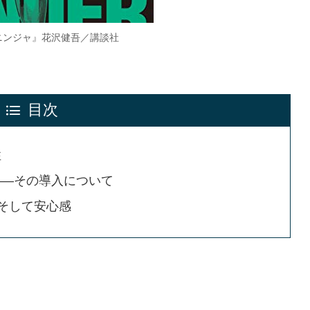
ニンジャ』花沢健吾／講談社
目次
性
――その導入について
そして安心感