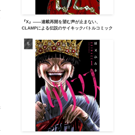
れ
な
『X』——連載再開を望む声が止まない、
CLAMPによる伝説のサイキックバトルコミック
冴
沢