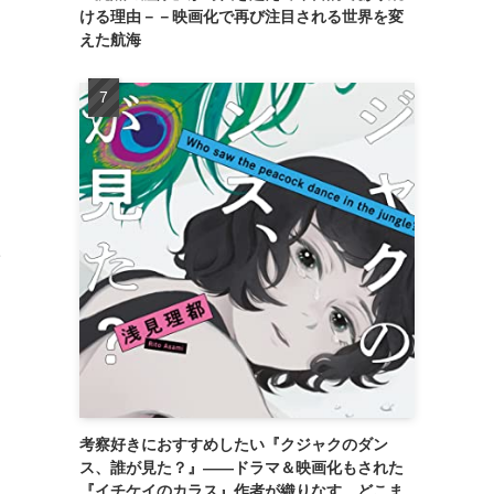
ける理由－－映画化で再び注目される世界を変
えた航海
く
と
た
考察好きにおすすめしたい『クジャクのダン
ス、誰が見た？』――ドラマ＆映画化もされた
『イチケイのカラス』作者が織りなす、どこま