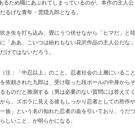
にあるため職にあぶれてしまっているのが、本作の主人公
だるげな青年・雲隠九郎となる。
吹き矢を打ち込み、畳にうつ伏せながら「ヒマだ」と
に「ああ、こいつは紛れもない花沢作品の主人公だな
だけではないだろう。
（注：「中忍以上」のこと。忍者社会の上層にいるこ
を依頼された九郎は、受け取った段ボールの中身から
るものだと推測する（男は必要のない質問には答えて
から、ズボラに見える彼もしっかり忍者としての所作
一族」という名の知れた忍者の血を引いており、うだ
らしいこと、が明らかになる。