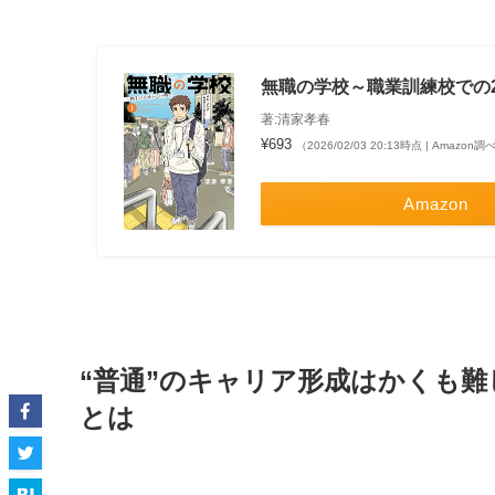
無職の学校～職業訓練校での2
著:清家孝春
¥693
（2026/02/03 20:13時点 | Amazon調
Amazon
“普通”のキャリア形成はかくも難
とは