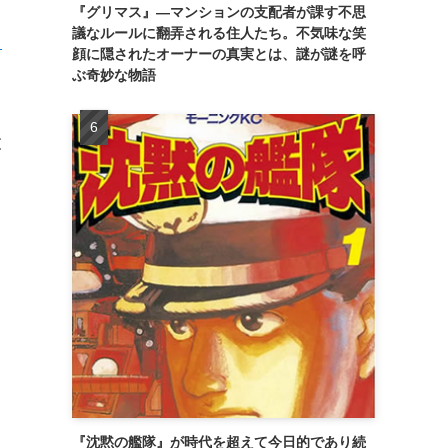
『グリマス』―マンションの支配者が課す不思
議なルールに翻弄される住人たち。不気味な笑
：
顔に隠されたオーナーの真実とは、謎が謎を呼
ぶ奇妙な物語
役
も
『沈黙の艦隊』が時代を超えて今日的であり続