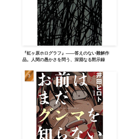
『虹ヶ原ホログラフ』——答えのない難解作
品。人間の愚かさを問う、深淵なる黙示録