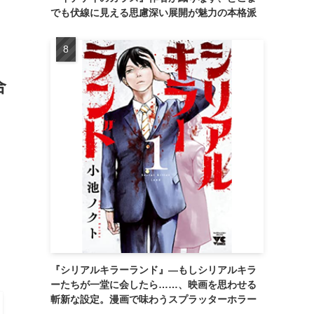
でも伏線に見える思慮深い展開が魅力の本格派
合
て
『シリアルキラーランド』―もしシリアルキラ
ーたちが一堂に会したら……、映画を思わせる
斬新な設定。漫画で味わうスプラッターホラー