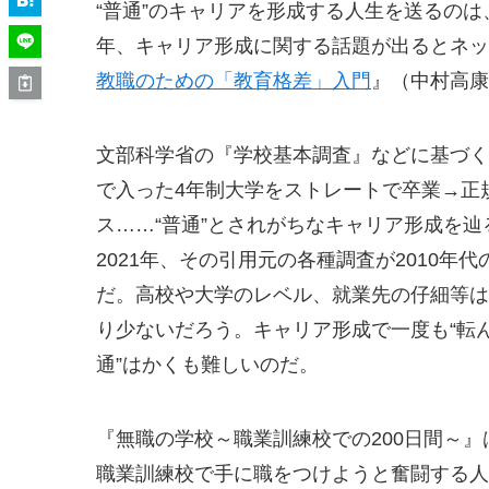
“普通”のキャリアを形成する人生を送るのは
年、キャリア形成に関する話題が出るとネッ
教職のための「教育格差」入門
』（中村高康
文部科学省の『学校基本調査』などに基づく
で入った4年制大学をストレートで卒業→正
ス……“普通”とされがちなキャリア形成を辿
2021年、その引用元の各種調査が2010年
だ。高校や大学のレベル、就業先の仔細等は
り少ないだろう。キャリア形成で一度も“転
通”はかくも難しいのだ。
『無職の学校～職業訓練校での200日間～』
職業訓練校で手に職をつけようと奮闘する人