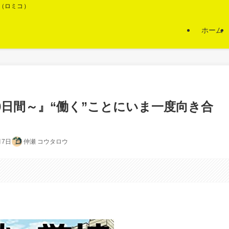
O（ロミコ）
ホーム
0日間～』“働く”ことにいま一度向き合
月7日
仲瀬 コウタロウ