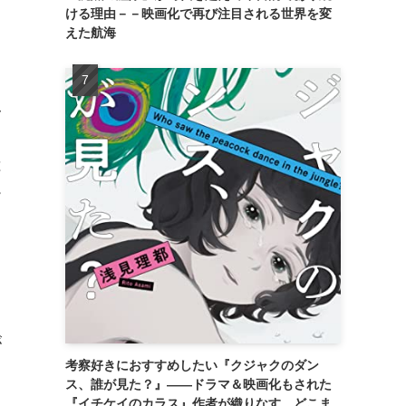
ける理由－－映画化で再び注目される世界を変
えた航海
ふ
は
ー
こ
が
考察好きにおすすめしたい『クジャクのダン
、
ス、誰が見た？』――ドラマ＆映画化もされた
『イチケイのカラス』作者が織りなす、どこま