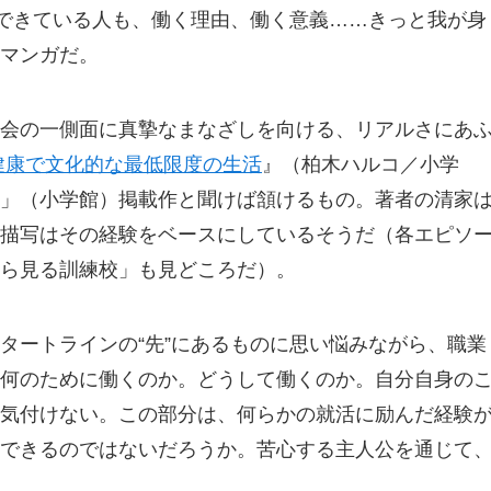
ができている人も、働く理由、働く意義……きっと我が身
マンガだ。
会の一側面に真摯なまなざしを向ける、リアルさにあ
健康で文化的な最低限度の生活
』（柏木ハルコ／小学
」（小学館）掲載作と聞けば頷けるもの。著者の清家
描写はその経験をベースにしているそうだ（各エピソ
ら見る訓練校」も見どころだ）。
タートラインの“先”にあるものに思い悩みながら、職業
何のために働くのか。どうして働くのか。自分自身の
気付けない。この部分は、何らかの就活に励んだ経験
できるのではないだろうか。苦心する主人公を通じて