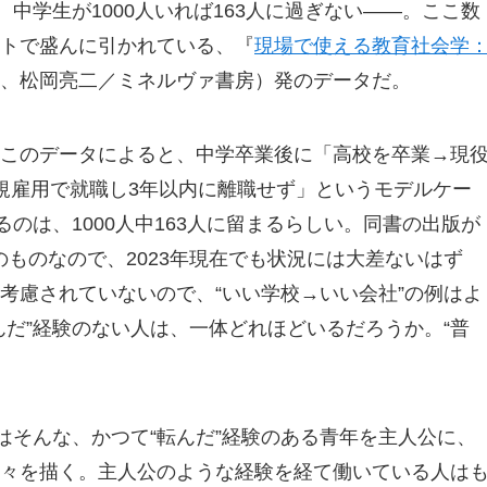
、中学生が1000人いれば163人に過ぎない――。ここ数
トで盛んに引かれている、『
現場で使える教育社会学
、松岡亮二／ミネルヴァ書房）発のデータだ。
このデータによると、中学卒業後に「高校を卒業→現
規雇用で就職し3年以内に離職せず」というモデルケー
るのは、1000人中163人に留まるらしい。同書の出版が
代のものなので、2023年現在でも状況には大差ないはず
考慮されていないので、“いい学校→いい会社”の例はよ
んだ”経験のない人は、一体どれほどいるだろうか。“普
はそんな、かつて“転んだ”経験のある青年を主人公に、
々を描く。主人公のような経験を経て働いている人は