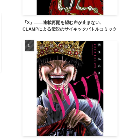
『X』——連載再開を望む声が止まない、
CLAMPによる伝説のサイキックバトルコミック
」