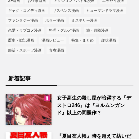
SF漫画
お仕事漫画
アクション・バトル漫画
エッセイ漫画
ギャグ・コメディ漫画
サスペンス漫画
ヒューマンドラマ漫画
ファンタジー漫画
ホラー漫画
ミステリー漫画
恋愛・ラブコメ漫画
料理・グルメ漫画
旅・冒険漫画
歴史・戦記漫画
漫画レビュー
特集・まとめ
趣味漫画
部活・スポーツ漫画
青春漫画
新着記事
女子高生の殺し屋が暗躍する『デ
ストロ246』は『ヨルムンガン
ド』以上の問題作？
『夏目友人帳』時を超えて紡いだ