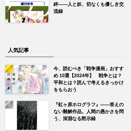
絆――人と妖、切なくも優しき交
流録
人気記事
今、読むべき「戦争漫画」おすす
め 10選【2024年】 戦争とは？
平和とは？読んで考えるきっかけ
をもらおう
『虹ヶ原ホログラフ』——答えの
ない難解作品。人間の愚かさを問
う、深淵なる黙示録