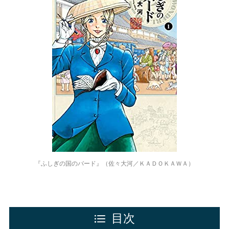
『ふしぎの国のバード』（佐々大河／ＫＡＤＯＫＡＷＡ）
目次