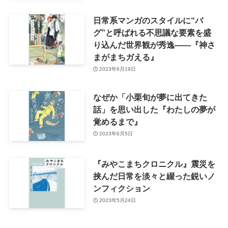
日常系マンガのスタイルに“バ
グ”と呼ばれる不思議な要素を盛
り込んだ世界観が秀逸――『神さ
まがまちガえる』
2023年6月19日
なぜか「小栗旬が夢に出てきた
話」を思い出した『わたしの夢が
覚めるまで』
2023年6月5日
『みやこまちクロニクル』震災を
挟んだ日常を淡々と綴った鋭いノ
ンフィクション
2023年5月24日