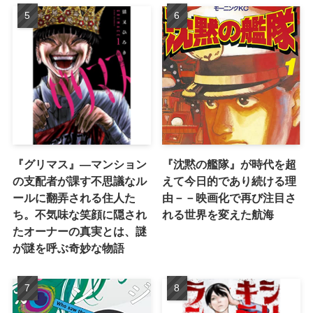
『グリマス』―マンション
『沈黙の艦隊』が時代を超
の支配者が課す不思議なル
えて今日的であり続ける理
ールに翻弄される住人た
由－－映画化で再び注目さ
ち。不気味な笑顔に隠され
れる世界を変えた航海
たオーナーの真実とは、謎
が謎を呼ぶ奇妙な物語