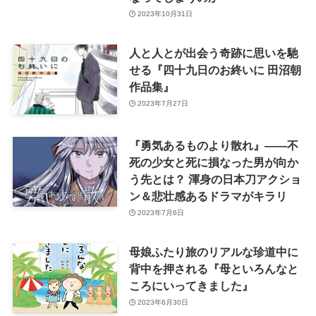
2023年10月31日
人と人とが出会う奇跡に思いを馳
せる『四十九日のお終いに 田沼朝
作品集』
2023年7月27日
『勇気あるものより散れ』――不
死の少女と死に損なった男が向か
う先とは？ 渾身の日本刀アクショ
ン＆悲壮感あるドラマがキラリ
2023年7月6日
母娘ふたり旅のリアルな珍道中に
背中を押される『母といろんなと
ころにいってきました』
2023年6月30日