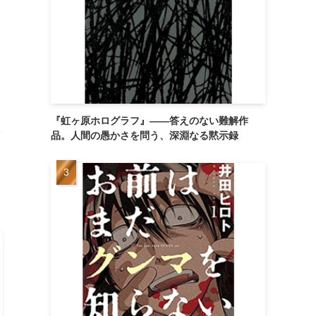
キ
『虹ヶ原ホログラフ』——答えのない難解作
た
品。人間の愚かさを問う、深淵なる黙示録
り