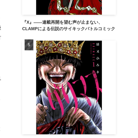
を
『X』——連載再開を望む声が止まない、
嫌
CLAMPによる伝説のサイキックバトルコミック
竹
1
て
に
は