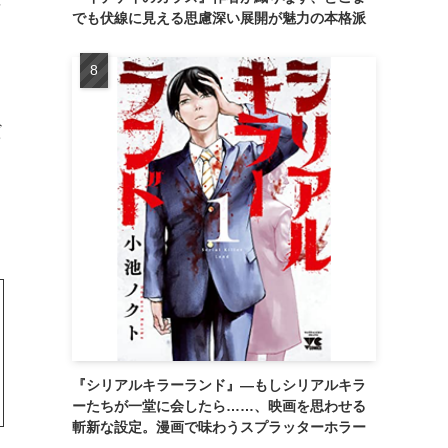
でも伏線に見える思慮深い展開が魅力の本格派
だ
て
『シリアルキラーランド』―もしシリアルキラ
ーたちが一堂に会したら……、映画を思わせる
斬新な設定。漫画で味わうスプラッターホラー