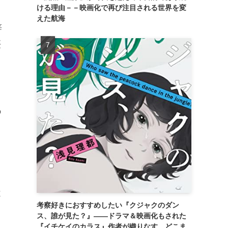
ける理由－－映画化で再び注目される世界を変
えた航海
辞
桜
き
の
さ
、
不
考察好きにおすすめしたい『クジャクのダン
、
ス、誰が見た？』――ドラマ＆映画化もされた
『イチケイのカラス』作者が織りなす、どこま
に