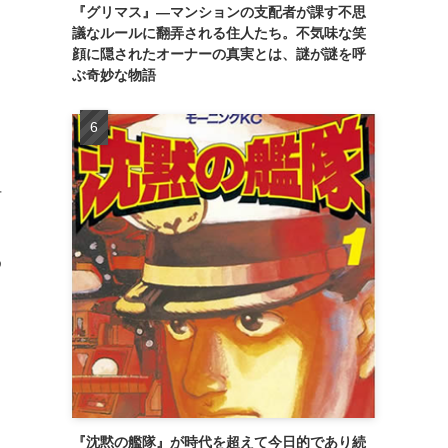
う
『グリマス』―マンションの支配者が課す不思
議なルールに翻弄される住人たち。不気味な笑
顔に隠されたオーナーの真実とは、謎が謎を呼
ぶ奇妙な物語
何
わ
『沈黙の艦隊』が時代を超えて今日的であり続