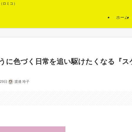
O（ロミコ）
ホーム
うに色づく日常を追い駆けたくなる『ス
29日
渡邊 玲子