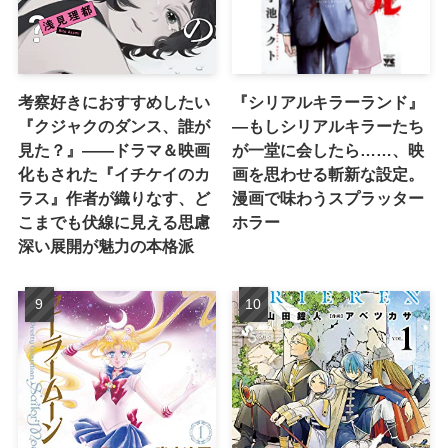
考察好きにおすすめしたい
『シリアルキラーランド』
『クジャクのダンス、誰が
―もしシリアルキラーたち
見た？』――ドラマ＆映画
が一堂に会したら……、映
化もされた『イチケイのカ
画を思わせる斬新な設定。
ラス』作者が織りなす、ど
漫画で味わうスプラッター
こまでも伏線に見える思慮
ホラー
深い展開が魅力の本格派