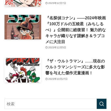
2023年12月7日
『名探偵コナン』――2024年映画
『100万ドルの五稜星（みちしる
べ）』公開前に総復習！ 魅力的な
キャラが織りなす謎解き＆ラブコ
メに大注目
2023年12月5日
『ザ・ウルトラマン』……現在の
ウルトラマンシリーズに多大な影
響を与えた傑作児童漫画！
2023年10月27日