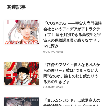
関連記事
『COSMOS』――宇宙人専門保険
会社というアイデアがアトラクテ
ィブ！ 嘘を判別できる高校生と宇
宙人の保険調査員が織りなすドラ
マに深み
2024年2月15日
『路傍のフジイ～偉大なる凡人か
らの便り～』彼は“つまらない人
間”なのか。誰もの映し鏡たりう
る男の生きざま
2024年1月30日
『ヨルムンガンド』は武器商人の
北欧神話的ロードムービーかもし