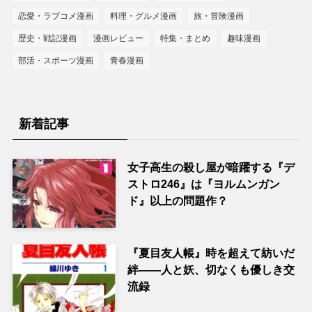
恋愛・ラブコメ漫画
料理・グルメ漫画
旅・冒険漫画
歴史・戦記漫画
漫画レビュー
特集・まとめ
趣味漫画
部活・スポーツ漫画
青春漫画
新着記事
女子高生の殺し屋が暗躍する『デ
ストロ246』は『ヨルムンガン
ド』以上の問題作？
『夏目友人帳』時を超えて紡いだ
絆――人と妖、切なくも優しき交
流録