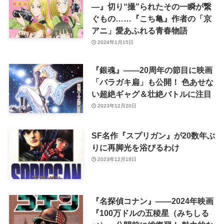
―』切り“撮”られたその一瞬が繋
ぐもの……『こち亀』作者の「京
アニ」愛あふれる青春物語
2024年1月15日
『銀魂』――20周年の節目に映画
「バラガキ扁」も公開！ 色あせな
い超絶ギャグ＆壮絶バトルに注目
2023年12月20日
SF名作『スプリガン』が20数年ぶ
りに再脚光を浴びるわけ
2023年12月18日
『名探偵コナン』――2024年映画
『100万ドルの五稜星（みちしる