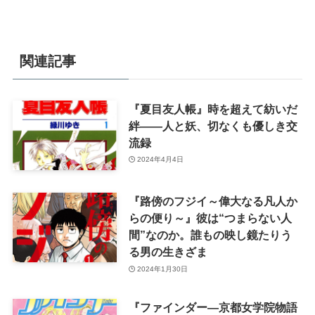
関連記事
『夏目友人帳』時を超えて紡いだ
絆――人と妖、切なくも優しき交
流録
2024年4月4日
『路傍のフジイ～偉大なる凡人か
らの便り～』彼は“つまらない人
間”なのか。誰もの映し鏡たりう
る男の生きざま
2024年1月30日
『ファインダー―京都女学院物語