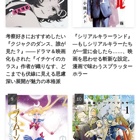
考察好きにおすすめしたい
『シリアルキラーランド』
『クジャクのダンス、誰が
―もしシリアルキラーたち
見た？』――ドラマ＆映画
が一堂に会したら……、映
化もされた『イチケイのカ
画を思わせる斬新な設定。
ラス』作者が織りなす、ど
漫画で味わうスプラッター
こまでも伏線に見える思慮
ホラー
深い展開が魅力の本格派