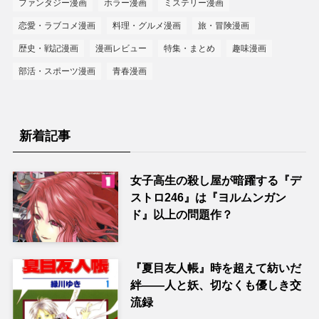
ファンタジー漫画
ホラー漫画
ミステリー漫画
恋愛・ラブコメ漫画
料理・グルメ漫画
旅・冒険漫画
歴史・戦記漫画
漫画レビュー
特集・まとめ
趣味漫画
部活・スポーツ漫画
青春漫画
新着記事
女子高生の殺し屋が暗躍する『デ
ストロ246』は『ヨルムンガン
ド』以上の問題作？
『夏目友人帳』時を超えて紡いだ
絆――人と妖、切なくも優しき交
流録