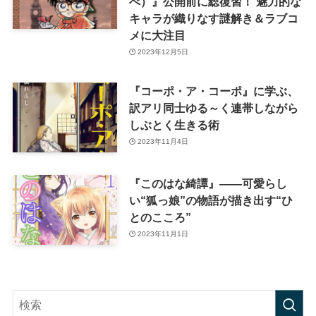
べ）』公開前に総復習！ 魅力的な
キャラが織りなす謎解き＆ラブコ
メに大注目
2023年12月5日
『コーポ・ア・コーポ』に学ぶ、
訳アリ同士ゆる～く連帯しながら
しぶとく生きる術
2023年11月4日
『このはな綺譚』――可愛らし
い“狐っ娘”の物語が描き出す“ひ
とのこころ”
2023年11月1日