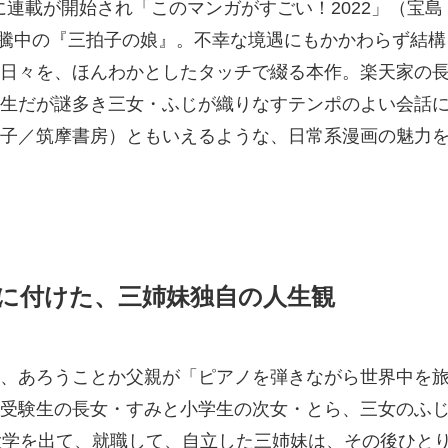
21年に連載が開始され「このマンガがすごい！2022」（宝島
題沸騰中の『三拍子の娘』。不幸な境遇にもかかわらず結構
日々を、ほんわかとしたタッチで綴る本作。楽天家の
生だが謎多き三女・ふじが織りなすテンポのよい会話
子／筑摩書房）ともいえるような、日常系漫画の魅力
に付けた、三姉妹独自の人生観
、あろうことか父親が「ピアノを弾きながら世界中を
受験生の長女・すみと小学生の次女・とら、三女のふ
大学を出て、就職して、自立した三姉妹は、その後ひと