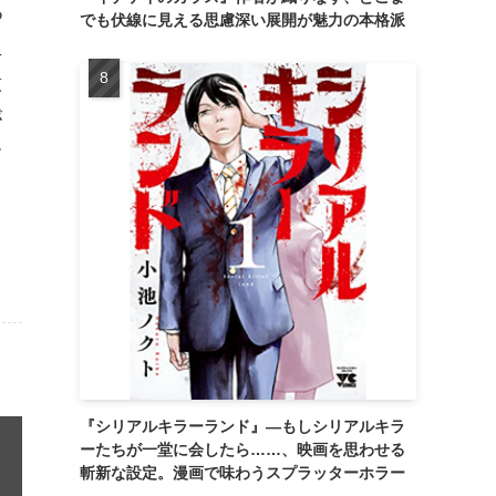
る
でも伏線に見える思慮深い展開が魅力の本格派
生
意
が
す
『シリアルキラーランド』―もしシリアルキラ
ーたちが一堂に会したら……、映画を思わせる
斬新な設定。漫画で味わうスプラッターホラー