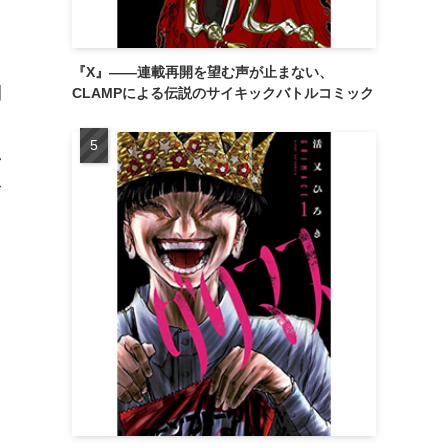
『X』——連載再開を望む声が止まない、
閉
CLAMPによる伝説のサイキックバトルコミック
る
い
む