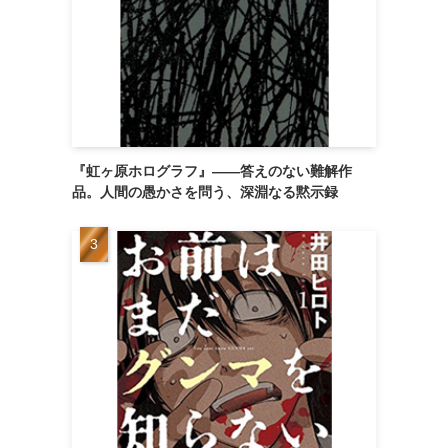
『虹ヶ原ホログラフ』——答えのない難解作
品。人間の愚かさを問う、深淵なる黙示録