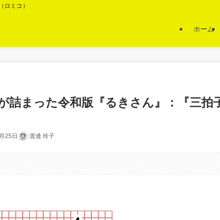
O（ロミコ）
ホーム
が詰まった令和版『るきさん』：『三拍
7月25日
渡邊 玲子