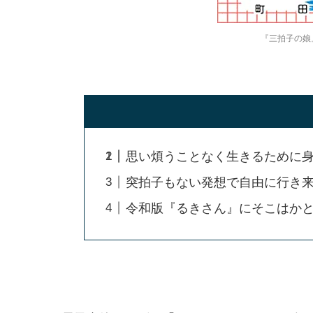
『三拍子の娘』
思い煩うことなく生きるために
突拍子もない発想で自由に行き
令和版『るきさん』にそこはか