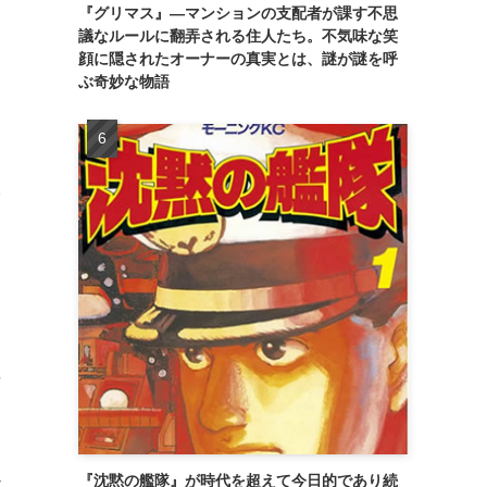
『グリマス』―マンションの支配者が課す不思
議なルールに翻弄される住人たち。不気味な笑
ッ
顔に隠されたオーナーの真実とは、謎が謎を呼
ぶ奇妙な物語
さ
を
る
に
日
ん
『沈黙の艦隊』が時代を超えて今日的であり続