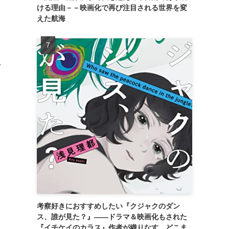
ける理由－－映画化で再び注目される世界を変
と
えた航海
し
と
っ
た
考察好きにおすすめしたい『クジャクのダン
ス、誰が見た？』――ドラマ＆映画化もされた
『イチケイのカラス』作者が織りなす、どこま