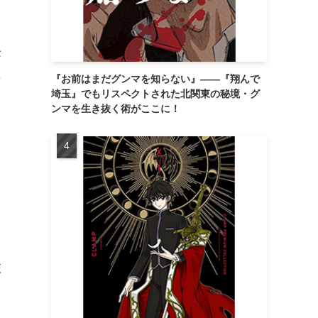
長
に
『お前はまだグンマを知らない』――『翔んで
埼玉』でもリスペクトされた北関東の秘境・グ
を
ンマを生き抜く術がここに！
旅
じ
り