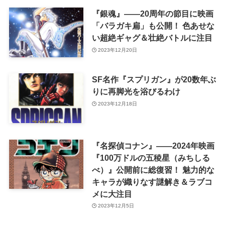
『銀魂』――20周年の節目に映画
「バラガキ扁」も公開！ 色あせな
い超絶ギャグ＆壮絶バトルに注目
2023年12月20日
SF名作『スプリガン』が20数年ぶ
りに再脚光を浴びるわけ
2023年12月18日
『名探偵コナン』――2024年映画
『100万ドルの五稜星（みちしる
べ）』公開前に総復習！ 魅力的な
キャラが織りなす謎解き＆ラブコ
メに大注目
2023年12月5日