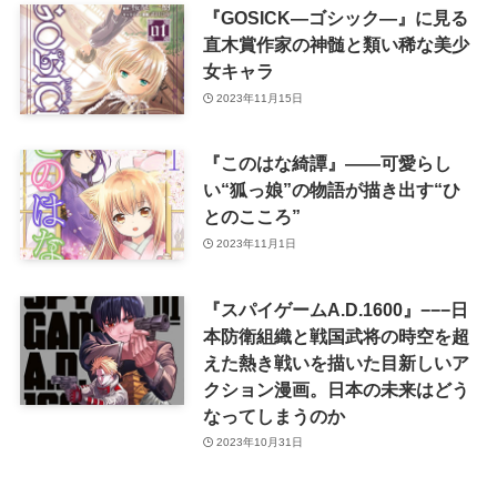
『GOSICK―ゴシック―』に見る
直木賞作家の神髄と類い稀な美少
女キャラ
2023年11月15日
『このはな綺譚』――可愛らし
い“狐っ娘”の物語が描き出す“ひ
とのこころ”
2023年11月1日
『スパイゲームA.D.1600』−−−日
本防衛組織と戦国武将の時空を超
えた熱き戦いを描いた目新しいア
クション漫画。日本の未来はどう
なってしまうのか
2023年10月31日