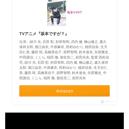
TVアニメ『坂本ですが？』
出演：緑川 光, 石田 彰, 杉田智和, 武内 健, 檜山修之, 森久
保祥太郎, 堀江由衣, 中原麻衣, 田村ゆかり, 植田佳奈, 生天
目仁美, 藤田 咲, 高橋美佳子, 前野智明, 鈴木達央, 矢部雅史,
中田譲治, くじら, 稲田 徹, 遊佐浩二, 岩田光央, 監督:高松信
司, 緑川 光, 石田 彰, 杉田智和, 武内 健, 檜山修之, 森久保祥
太郎, 堀江由衣, 中原麻衣, 田村ゆかり, 植田佳奈, 生天目仁
美, 藤田 咲, 高橋美佳子, 前野智明, 鈴木達央, 矢部雅史, 中
田譲治, くじら, 稲田 徹, 遊佐浩二, 岩田光央
Amazon
ポチップ