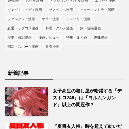
SF漫画
お仕事漫画
アクション・バトル漫画
エッセイ漫画
ギャグ・コメディ漫画
サスペンス漫画
ヒューマンドラマ漫画
ファンタジー漫画
ホラー漫画
ミステリー漫画
恋愛・ラブコメ漫画
料理・グルメ漫画
旅・冒険漫画
歴史・戦記漫画
漫画レビュー
特集・まとめ
趣味漫画
部活・スポーツ漫画
青春漫画
新着記事
女子高生の殺し屋が暗躍する『デ
ストロ246』は『ヨルムンガン
ド』以上の問題作？
『夏目友人帳』時を超えて紡いだ