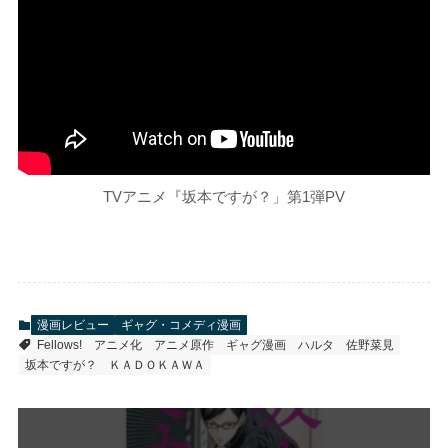
TVアニメ『坂本ですが？」第1弾PV
漫画レビュー
ギャグ・コメディ漫画
Fellows!
アニメ化
アニメ原作
ギャグ漫画
ハルタ
佐野菜見
坂本ですが？
ＫＡＤＯＫＡＷＡ