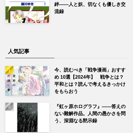
絆――人と妖、切なくも優しき交
流録
人気記事
今、読むべき「戦争漫画」おすす
め 10選【2024年】 戦争とは？
平和とは？読んで考えるきっかけ
をもらおう
『虹ヶ原ホログラフ』——答えの
ない難解作品。人間の愚かさを問
う、深淵なる黙示録