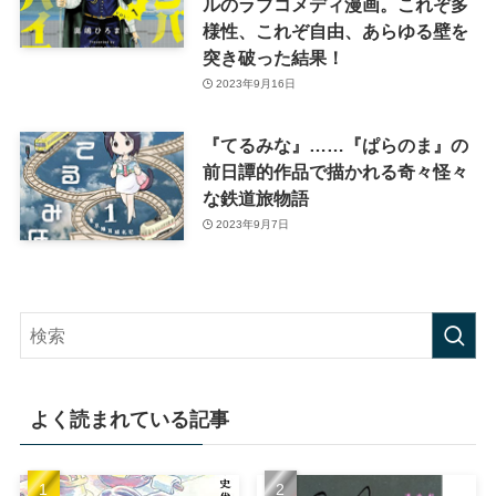
ルのラブコメディ漫画。これぞ多
様性、これぞ自由、あらゆる壁を
突き破った結果！
2023年9月16日
『てるみな』……『ぱらのま』の
前日譚的作品で描かれる奇々怪々
な鉄道旅物語
2023年9月7日
よく読まれている記事