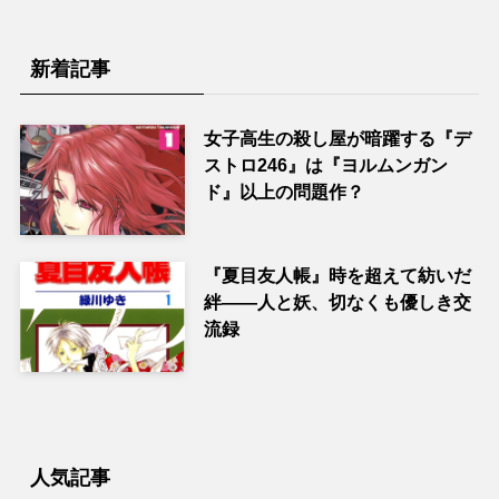
新着記事
女子高生の殺し屋が暗躍する『デ
ストロ246』は『ヨルムンガン
ド』以上の問題作？
『夏目友人帳』時を超えて紡いだ
絆――人と妖、切なくも優しき交
流録
人気記事