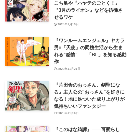
こち亀や『ハヤテのごとく！』
『3月のライオン』などを彷彿さ
せるワケ
2024年1月10日
『ワンルームエンジェル』ヤカラ
男×「天使」の同棲生活から生ま
れる“感情”……「BL」を知る感動
作
2023年11月21日
『片田舎のおっさん、剣聖にな
る』主人公の“おっさん”を好きに
なる！地に足ついた成り上がりが
気持ちいいファンタジー
2023年11月6日
『このはな綺譚』――可愛らし