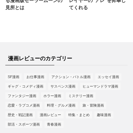
る漫画版セーラームーンの
レイヤーの“アレ”を昇華し
見所とは
てくれる
漫画レビューのカテゴリー
SF漫画
お仕事漫画
アクション・バトル漫画
エッセイ漫画
ギャグ・コメディ漫画
サスペンス漫画
ヒューマンドラマ漫画
ファンタジー漫画
ホラー漫画
ミステリー漫画
恋愛・ラブコメ漫画
料理・グルメ漫画
旅・冒険漫画
歴史・戦記漫画
漫画レビュー
特集・まとめ
趣味漫画
部活・スポーツ漫画
青春漫画