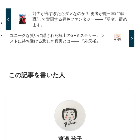
能力が高すぎたらダメなのか？ 勇者が魔王軍に“転
職”して奮闘する異色ファンタジー――『勇者、辞め
ます』
ユニークな笑いに隠された極上のSFミステリー。ラ
ストに待ち受ける悲しき真実とは—— 『外天楼』
この記事を書いた人
渡邊 玲子