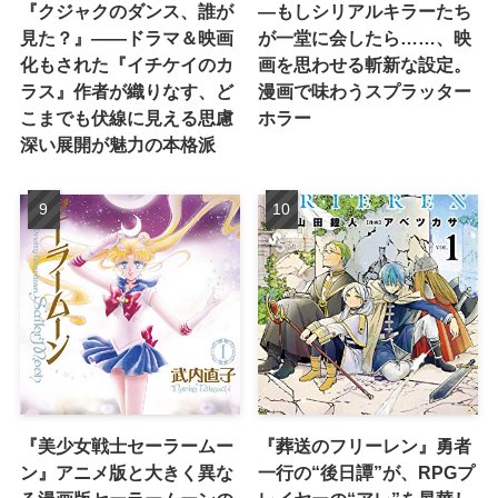
『クジャクのダンス、誰が
―もしシリアルキラーたち
見た？』――ドラマ＆映画
が一堂に会したら……、映
化もされた『イチケイのカ
画を思わせる斬新な設定。
ラス』作者が織りなす、ど
漫画で味わうスプラッター
こまでも伏線に見える思慮
ホラー
深い展開が魅力の本格派
『美少女戦士セーラームー
『葬送のフリーレン』勇者
ン』アニメ版と大きく異な
一行の“後日譚”が、RPGプ