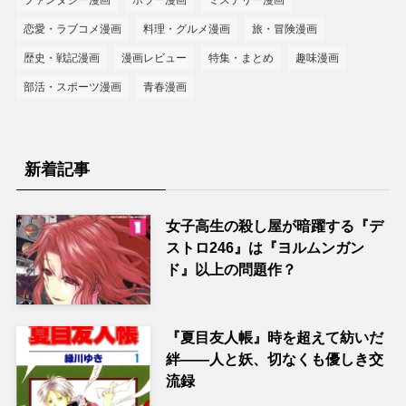
ファンタジー漫画
ホラー漫画
ミステリー漫画
恋愛・ラブコメ漫画
料理・グルメ漫画
旅・冒険漫画
歴史・戦記漫画
漫画レビュー
特集・まとめ
趣味漫画
部活・スポーツ漫画
青春漫画
新着記事
女子高生の殺し屋が暗躍する『デ
ストロ246』は『ヨルムンガン
ド』以上の問題作？
『夏目友人帳』時を超えて紡いだ
絆――人と妖、切なくも優しき交
流録