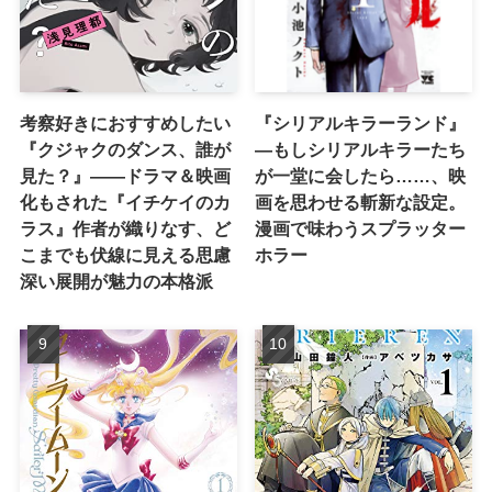
考察好きにおすすめしたい
『シリアルキラーランド』
『クジャクのダンス、誰が
―もしシリアルキラーたち
見た？』――ドラマ＆映画
が一堂に会したら……、映
化もされた『イチケイのカ
画を思わせる斬新な設定。
ラス』作者が織りなす、ど
漫画で味わうスプラッター
こまでも伏線に見える思慮
ホラー
深い展開が魅力の本格派