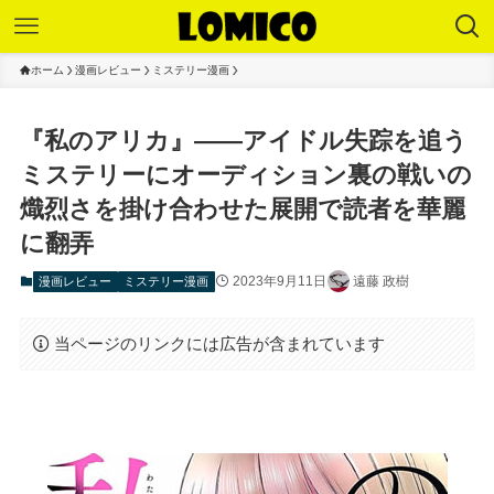
ホーム
漫画レビュー
ミステリー漫画
『私のアリカ』――アイドル失踪を追う
ミステリーにオーディション裏の戦いの
熾烈さを掛け合わせた展開で読者を華麗
に翻弄
2023年9月11日
遠藤 政樹
漫画レビュー
ミステリー漫画
当ページのリンクには広告が含まれています