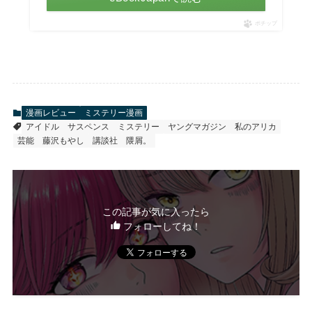
ポチップ
漫画レビュー
ミステリー漫画
アイドル
サスペンス
ミステリー
ヤングマガジン
私のアリカ
芸能
藤沢もやし
講談社
隈屑。
この記事が気に入ったら
フォローしてね！