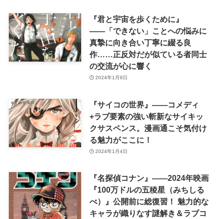
『君と宇宙を歩くために』
――「できない」ことへの悩みに
真摯に向き合い丁寧に綴る良
作……正反対だが似ている者同士
の交流が心に響く
2024年1月9日
『サイコの世界』――コメディ
+ラブ要素の強い斬新なサイキッ
クサスペンス。漫画通こそ気付け
る魅力がここに！
2024年1月4日
『名探偵コナン』――2024年映画
『100万ドルの五稜星（みちしる
べ）』公開前に総復習！ 魅力的な
キャラが織りなす謎解き＆ラブコ