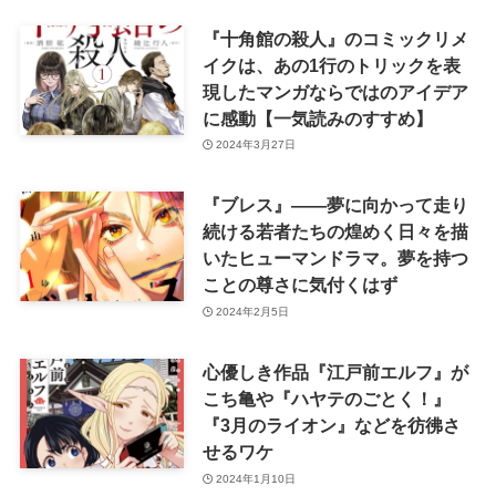
『十角館の殺人』のコミックリメ
イクは、あの1行のトリックを表
現したマンガならではのアイデア
に感動【一気読みのすすめ】
2024年3月27日
『ブレス』——夢に向かって走り
続ける若者たちの煌めく日々を描
いたヒューマンドラマ。夢を持つ
ことの尊さに気付くはず
2024年2月5日
心優しき作品『江戸前エルフ』が
こち亀や『ハヤテのごとく！』
『3月のライオン』などを彷彿さ
せるワケ
2024年1月10日