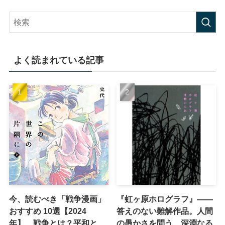
よく読まれている記事
今、読むべき「戦争漫画」
『虹ヶ原ホログラフ』——
おすすめ 10選【2024
答えのない難解作品。人間
年】 戦争とは？平和と
の愚かさを問う、深淵なる