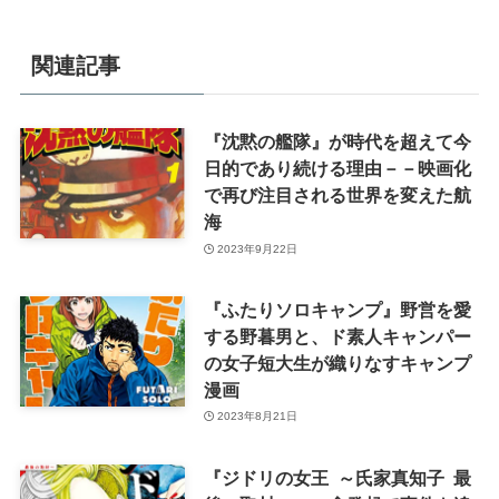
関連記事
『沈黙の艦隊』が時代を超えて今
日的であり続ける理由－－映画化
で再び注目される世界を変えた航
海
2023年9月22日
『ふたりソロキャンプ』野営を愛
する野暮男と、ド素人キャンパー
の女子短大生が織りなすキャンプ
漫画
2023年8月21日
『ジドリの女王 ～氏家真知子 最