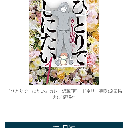
『ひとりでしにたい』カレー沢薫(著)・ドネリー美咲(原案協
力)／講談社