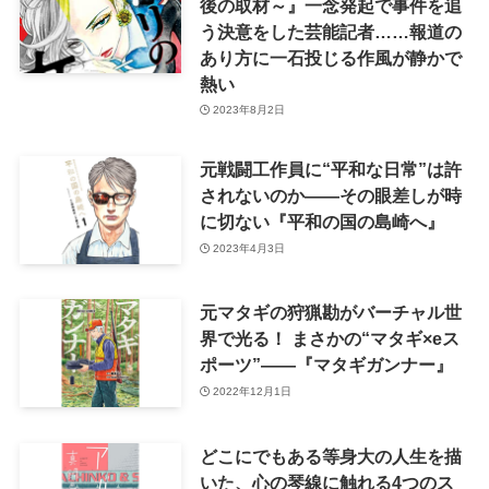
後の取材～』一念発起で事件を追
う決意をした芸能記者……報道の
あり方に一石投じる作風が静かで
熱い
2023年8月2日
元戦闘工作員に“平和な日常”は許
されないのか――その眼差しが時
に切ない『平和の国の島崎へ』
2023年4月3日
元マタギの狩猟勘がバーチャル世
界で光る！ まさかの“マタギ×eス
ポーツ”――『マタギガンナー』
2022年12月1日
どこにでもある等身大の人生を描
いた、心の琴線に触れる4つのス