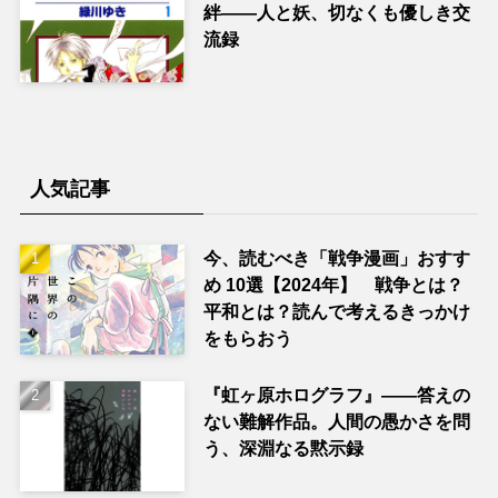
絆――人と妖、切なくも優しき交
流録
人気記事
今、読むべき「戦争漫画」おすす
め 10選【2024年】 戦争とは？
平和とは？読んで考えるきっかけ
をもらおう
『虹ヶ原ホログラフ』——答えの
ない難解作品。人間の愚かさを問
う、深淵なる黙示録