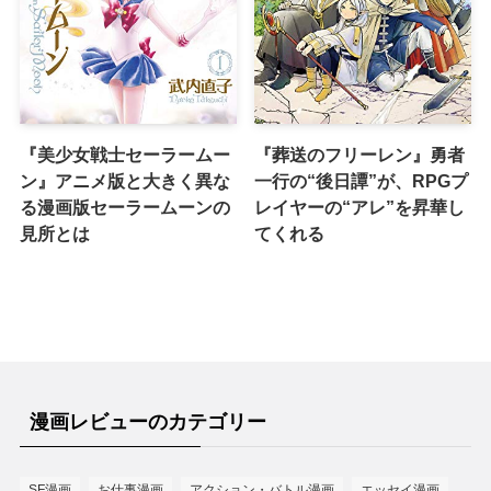
『美少女戦士セーラームー
『葬送のフリーレン』勇者
ン』アニメ版と大きく異な
一行の“後日譚”が、RPGプ
る漫画版セーラームーンの
レイヤーの“アレ”を昇華し
見所とは
てくれる
漫画レビューのカテゴリー
SF漫画
お仕事漫画
アクション・バトル漫画
エッセイ漫画