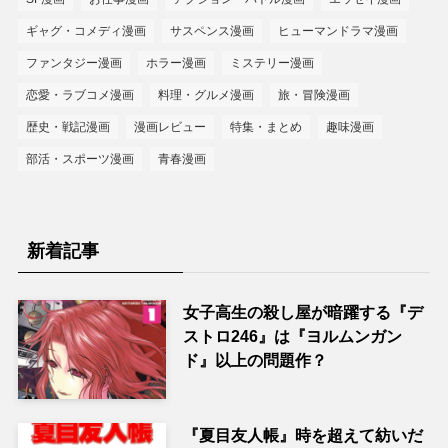
ギャグ・コメディ漫画
サスペンス漫画
ヒューマンドラマ漫画
ファンタジー漫画
ホラー漫画
ミステリー漫画
恋愛・ラブコメ漫画
料理・グルメ漫画
旅・冒険漫画
歴史・戦記漫画
漫画レビュー
特集・まとめ
趣味漫画
部活・スポーツ漫画
青春漫画
新着記事
女子高生の殺し屋が暗躍する『デ
ストロ246』は『ヨルムンガン
ド』以上の問題作？
『夏目友人帳』時を超えて紡いだ