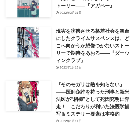
トーリー——『アガペー』
2022年3月31日
現実を彷彿させる格差社会を舞台
にしたクライムサスペンスは、ど
こへ向かうか想像つかないストー
リーで期待をあおる――『ダーウ
ィンクラブ』
2022年1月19日
『そのモガリは熱を知らない』
――医師免許を持った刑事と新米
法医が“相棒”として死因究明に奔
走！ こだわりが利いた法医学描
写＆ミステリー要素は本格的
2022年1月11日