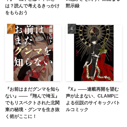
は？読んで考えるきっかけ
黙示録
をもらおう
『お前はまだグンマを知ら
『X』——連載再開を望む
ない』――『翔んで埼玉』
声が止まない、CLAMPに
でもリスペクトされた北関
よる伝説のサイキックバト
東の秘境・グンマを生き抜
ルコミック
く術がここに！